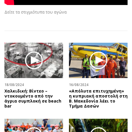
Αθλητισμός
Geek
Δείτε τα στιγμιότυπα του αγώνα
Κύπρος
Νέα
Ελλάδα
Κινητά-tablets
Διεθνή
Social
Κληρώσεις Allwyn
Αυτοκίνηση
Οικονομική
Αφιερώματα
Οικονομία
Πολιτική
Real Estate
Οικονομία
Επιχειρήσεις
Γενικά
Αγορές
Αναδρομές
18/08/2024
16/08/2024
Χαλκιδική: Βίντεο –
«Απόλυτα επιτυχημένη»
Money Review
Πρόσωπα
ντοκουμέντο από την
η κυπριακή αποστολή στη
AstroBank Properties
Περιβάλλον
άγρια συμπλοκή σε beach
Β. Μακεδονία λέει το
bar
Τμήμα Δασών
Trends
Good Life
Ενέργεια
Γυναίκα
Ναυτιλία
Showbiz