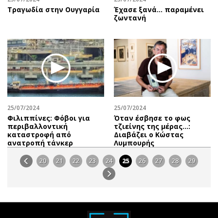
Τραγωδία στην Ουγγαρία
Έχασε ξανά... παραμένει
ζωντανή
25/07/2024
25/07/2024
Φιλιππίνες: Φόβοι για
Όταν έσβησε το φως
περιβαλλοντική
τζιείνης της μέρας…:
καταστροφή από
Διαβάζει o Κώστας
ανατροπή τάνκερ
Λυμπουρής
20
21
22
23
24
25
26
27
28
29