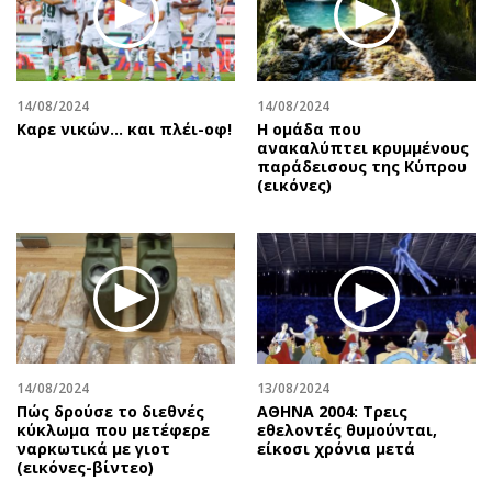
Περιβάλλον
Ταξίδια
Ελλάδα
Συνταγές
Κόσμος
Έξοδος
Παράξενα
Media
14/08/2024
14/08/2024
Καρε νικών... και πλέι-οφ!
Η ομάδα που
Πολιτισμός
Εκπομπές
ανακαλύπτει κρυμμένους
Σινεμά
Wine routes
παράδεισους της Κύπρου
(εικόνες)
Θέατρο-Χορός
Podcasts
Μουσική
Uncut
Εικαστικά
Προσφορές
Βιβλίο
Προσωπικότητες στην ''Κ''
Χειρόγραφα
Επιστολές
14/08/2024
13/08/2024
Πώς δρούσε το διεθνές
ΑΘΗΝΑ 2004: Τρεις
κύκλωμα που μετέφερε
εθελοντές θυμούνται,
ναρκωτικά με γιοτ
είκοσι χρόνια μετά
(εικόνες-βίντεο)