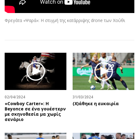
Αθλητισμός
Geek
Κύπρος
Νέα
Φρεγάτα «Ψαρά»: Η στιγμή της κατάρριψης drone των Χούθι
Ελλάδα
Κινητά-tablets
Διεθνή
Social
Κληρώσεις Allwyn
Αυτοκίνηση
Οικονομική
Αφιερώματα
Οικονομία
Πολιτική
Real Estate
Οικονομία
Επιχειρήσεις
Γενικά
Αγορές
Αναδρομές
Money Review
Πρόσωπα
02/04/2024
31/03/2024
«Cowboy Carter»: H
(X)άθηκε η ευκαιρία
AstroBank Properties
Περιβάλλον
Beyonce σε ένα γουέστερν
Trends
Good Life
με σκηνοθεσία μα χωρίς
σενάριο
Ενέργεια
Γυναίκα
Ναυτιλία
Showbiz