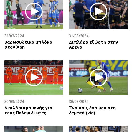
Περιβάλλον
Ταξίδια
Ελλάδα
Συνταγές
Κόσμος
Έξοδος
Παράξενα
Media
Πολιτισμός
Εκπομπές
31/03/2024
31/03/2024
Βαρωσιώτικο μπλόκο
Διπλάρα εξώστη στην
Σινεμά
Wine routes
στον Άρη
Αρένα
Θέατρο-Χορός
Podcasts
Μουσική
Uncut
Εικαστικά
Προσφορές
Βιβλίο
Προσωπικότητες στην ''Κ''
Χειρόγραφα
Επιστολές
30/03/2024
30/03/2024
Διπλό παραμονής για
Ένα σου, ένα μου στη
τους Πολεμιδιώτες
Λεμεσό (vid)