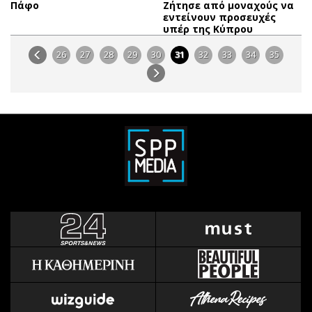
Πάφο
Ζήτησε από μοναχούς να
εντείνουν προσευχές
υπέρ της Κύπρου
26
27
28
29
30
31
32
33
34
35