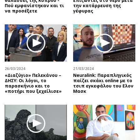
θάλασσες της Κύπρου -
επιζώντες στο νερό μετά
Πού εμφανίστηκαν και τι
την κατάρρευση της
να προσέξετε
γέφυρας
26/03/2024
21/03/2024
«Διαζύγιο» Πελεκάνου –
Neuralink: Παραπληγικός
ΔΗΣΥ: Οι λόγοι, το
παίζει σκάκι online με το
παρασκήνιο και το
τσιπ εγκεφάλου του Ελον
«ποτήρι που ξεχείλισε»
Μασκ