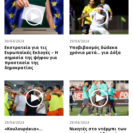
Περιβάλλον
Ταξίδια
Ελλάδα
Συνταγές
Κόσμος
Έξοδος
Παράξενα
Media
Πολιτισμός
Εκπομπές
30/04/2024
29/04/2024
Σινεμά
Wine routes
Εκστρατεία για τις
Υποβιβασμός δώδεκα
Eυρωπαϊκές Eκλογές – Η
χρόνια μετά... για Δόξα
Θέατρο-Χορός
Podcasts
σημασία της ψήφου για
Μουσική
Uncut
προστασία της
δημοκρατίας
Εικαστικά
Προσφορές
Βιβλίο
Προσωπικότητες στην ''Κ''
Χειρόγραφα
Επιστολές
29/04/2024
29/04/2024
«Κουλουράκια»…
Νικητές στο ντέρμπι των