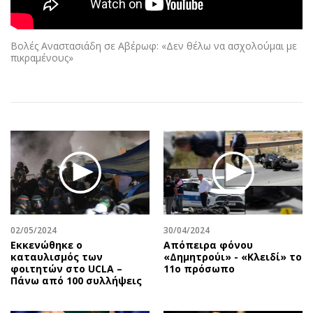
Αθλητισμός
Geek
Κύπρος
Νέα
Βολές Αναστασιάδη σε Αβέρωφ: «Δεν θέλω να ασχολούμαι με
Ελλάδα
Κινητά-tablets
πικραμένους»
Διεθνή
Social
Κληρώσεις Allwyn
Αυτοκίνηση
Οικονομική
Αφιερώματα
Οικονομία
Πολιτική
Real Estate
Οικονομία
Επιχειρήσεις
Γενικά
Αγορές
Αναδρομές
Money Review
Πρόσωπα
02/05/2024
30/04/2024
AstroBank Properties
Περιβάλλον
Εκκενώθηκε ο
Απόπειρα φόνου
Trends
Good Life
καταυλισμός των
«Δημητρούι» - «Κλειδί» το
φοιτητών στο UCLA –
11ο πρόσωπο
Ενέργεια
Γυναίκα
Πάνω από 100 συλλήψεις
Ναυτιλία
Showbiz