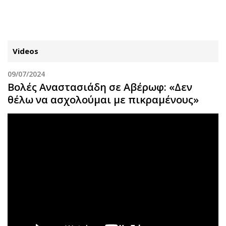
ΕΓΓΡΑΦΗ
ΕΙΣΟΔΟΣ
Videos
09/07/2024
ΚΑΤΗΓΟΡΙΕΣ
ΣΥΝΔΕΣΗ
Βολές Αναστασιάδη σε Αβέρωφ: «Δεν
θέλω να ασχολούμαι με πικραμένους»
Κύπρος
Απόψεις
Παιδεία
Αρθρογραφία
Υγεία
The Hill
Πολιτική
Υγεία
Βουλευτικές 2026
Αγγελίες
Εκλογές 2024
Ενοικιάζονται
Προεδρικές 2023
Πωλούνται
Δημοσκοπήσεις
Ζητούν εργασία
Διπλωματία
Θέσεις εργασίας