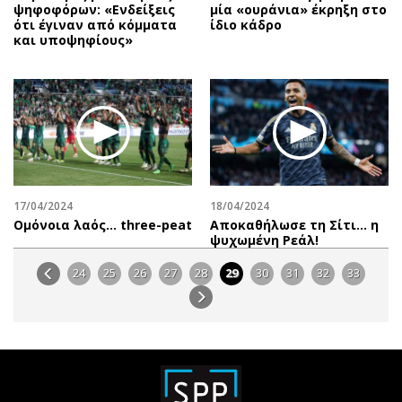
ψηφοφόρων: «Ενδείξεις
μία «ουράνια» έκρηξη στο
ότι έγιναν από κόμματα
ίδιο κάδρο
και υποψηφίους»
17/04/2024
18/04/2024
Oμόνοια λαός… three-peat
Αποκαθήλωσε τη Σίτι... η
ψυχωμένη Ρεάλ!
24
25
26
27
28
29
30
31
32
33