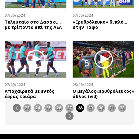
07/05/2024
07/05/2024
Τελευταίο στο Δασάκι…
«Ερυθρόλευκο» διπλό…
με τρίποντο επί της ΑΕΛ
στην Πάφο
07/05/2024
03/05/2024
Αποχαιρετά με εντός
O μεγάλος«ερυθρόλευκος»
έδρας τριάρα
άθλος (vid)
23
24
25
26
27
28
29
30
31
32