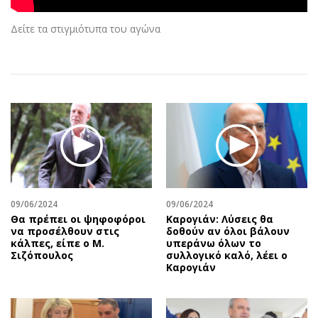
Αθλητισμός
Geek
Δείτε τα στιγμιότυπα του αγώνα
Κύπρος
Νέα
Ελλάδα
Κινητά-tablets
Διεθνή
Social
Κληρώσεις Allwyn
Αυτοκίνηση
Οικονομική
Αφιερώματα
Οικονομία
Πολιτική
Real Estate
Οικονομία
Επιχειρήσεις
Γενικά
Αγορές
Αναδρομές
09/06/2024
09/06/2024
Θα πρέπει οι ψηφοφόροι
Καρογιάν: Λύσεις θα
Money Review
Πρόσωπα
να προσέλθουν στις
δοθούν αν όλοι βάλουν
AstroBank Properties
Περιβάλλον
κάλπες, είπε ο Μ.
υπεράνω όλων το
Σιζόπουλος
συλλογικό καλό, λέει ο
Trends
Good Life
Καρογιάν
Ενέργεια
Γυναίκα
Ναυτιλία
Showbiz