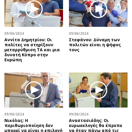
Περιβάλλον
Ταξίδια
Ελλάδα
Συνταγές
Κόσμος
Έξοδος
Παράξενα
Media
09/06/2024
09/06/2024
Πολιτισμός
Εκπομπές
Αννίτα Δημητρίου: Οι
Στεφάνου: Δύναμη των
Σινεμά
Wine routes
πολίτες να στηρίξουν
πολιτών είναι η ψήφος
μεταρρύθμιση ΤΑ και μια
τους
Θέατρο-Χορός
Podcasts
δυνατή Κύπρο στην
Ευρώπη
Μουσική
Uncut
Εικαστικά
Προσφορές
Βιβλίο
Προσωπικότητες στην ''Κ''
Χειρόγραφα
Επιστολές
09/06/2024
09/06/2024
Νικόλας: Η
Αναστασιάδης: Οι
περιθωριοποίηση δεν
ευρωεκλογές θα έπρεπε
μπορεί να είναι η επιλογή
να ήταν πάνω από τις