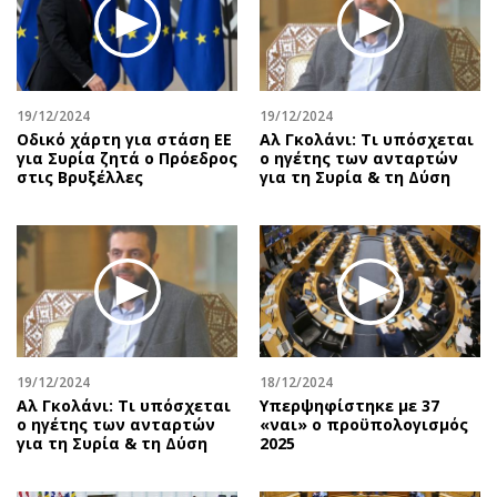
Περιβάλλον
Ταξίδια
Ελλάδα
Συνταγές
Κόσμος
Έξοδος
Παράξενα
Media
19/12/2024
19/12/2024
Πολιτισμός
Εκπομπές
Οδικό χάρτη για στάση ΕΕ
Αλ Γκολάνι: Τι υπόσχεται
για Συρία ζητά ο Πρόεδρος
ο ηγέτης των ανταρτών
Σινεμά
Wine routes
στις Βρυξέλλες
για τη Συρία & τη Δύση
Θέατρο-Χορός
Podcasts
Μουσική
Uncut
Εικαστικά
Προσφορές
Βιβλίο
Προσωπικότητες στην ''Κ''
Χειρόγραφα
Επιστολές
19/12/2024
18/12/2024
Αλ Γκολάνι: Τι υπόσχεται
Υπερψηφίστηκε με 37
ο ηγέτης των ανταρτών
«ναι» ο προϋπολογισμός
για τη Συρία & τη Δύση
2025