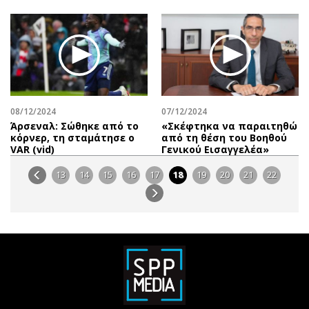
08/12/2024
07/12/2024
Άρσεναλ: Σώθηκε από το
«Σκέφτηκα να παραιτηθώ
κόρνερ, τη σταμάτησε ο
από τη θέση του Βοηθού
VAR (vid)
Γενικού Εισαγγελέα»
13
14
15
16
17
18
19
20
21
22