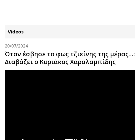
ΕΓΓΡΑΦΗ
ΕΙΣΟΔΟΣ
Videos
20/07/2024
ΚΑΤΗΓΟΡΙΕΣ
ΣΥΝΔΕΣΗ
Όταν έσβησε το φως τζιείνης της μέρας…:
Διαβάζει ο Κυριάκος Χαραλαμπίδης
Κύπρος
Απόψεις
Παιδεία
Αρθρογραφία
Υγεία
The Hill
Πολιτική
Υγεία
Βουλευτικές 2026
Αγγελίες
Εκλογές 2024
Ενοικιάζονται
Προεδρικές 2023
Πωλούνται
Δημοσκοπήσεις
Ζητούν εργασία
Διπλωματία
Θέσεις εργασίας