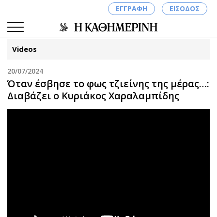
ΕΓΓΡΑΦΗ
ΕΙΣΟΔΟΣ
Videos
20/07/2024
ΚΑΤΗΓΟΡΙΕΣ
ΣΥΝΔΕΣΗ
Όταν έσβησε το φως τζιείνης της μέρας…:
Διαβάζει ο Κυριάκος Χαραλαμπίδης
Κύπρος
Απόψεις
Παιδεία
Αρθρογραφία
Υγεία
The Hill
Πολιτική
Υγεία
Βουλευτικές 2026
Αγγελίες
Εκλογές 2024
Ενοικιάζονται
Προεδρικές 2023
Πωλούνται
Δημοσκοπήσεις
Ζητούν εργασία
Διπλωματία
Θέσεις εργασίας