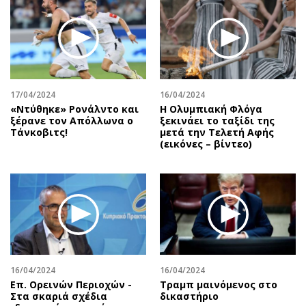
Περιβάλλον
Ταξίδια
Ελλάδα
Συνταγές
Κόσμος
Έξοδος
Παράξενα
Media
Πολιτισμός
Εκπομπές
17/04/2024
16/04/2024
Σινεμά
Wine routes
«Ντύθηκε» Ρονάλντο και
Η Ολυμπιακή Φλόγα
ξέρανε τον Απόλλωνα ο
ξεκινάει το ταξίδι της
Θέατρο-Χορός
Podcasts
Τάνκοβιτς!
μετά την Τελετή Αφής
Μουσική
Uncut
(εικόνες – βίντεο)
Εικαστικά
Προσφορές
Βιβλίο
Προσωπικότητες στην ''Κ''
Χειρόγραφα
Επιστολές
16/04/2024
16/04/2024
Επ. Ορεινών Περιοχών -
Τραμπ μαινόμενος στο
Στα σκαριά σχέδια
δικαστήριο