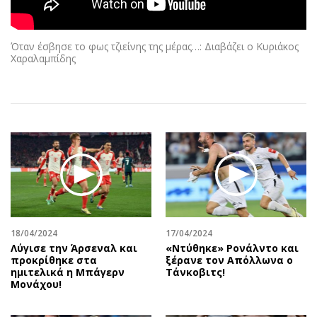
Αθλητισμός
Geek
Κύπρος
Νέα
Όταν έσβησε το φως τζιείνης της μέρας…: Διαβάζει ο Κυριάκος
Ελλάδα
Κινητά-tablets
Χαραλαμπίδης
Διεθνή
Social
Κληρώσεις Allwyn
Αυτοκίνηση
Οικονομική
Αφιερώματα
Οικονομία
Πολιτική
Real Estate
Οικονομία
Επιχειρήσεις
Γενικά
Αγορές
Αναδρομές
Money Review
Πρόσωπα
18/04/2024
17/04/2024
AstroBank Properties
Περιβάλλον
Λύγισε την Άρσεναλ και
«Ντύθηκε» Ρονάλντο και
Trends
Good Life
προκρίθηκε στα
ξέρανε τον Απόλλωνα ο
ημιτελικά η Μπάγερν
Τάνκοβιτς!
Ενέργεια
Γυναίκα
Μονάχου!
Ναυτιλία
Showbiz