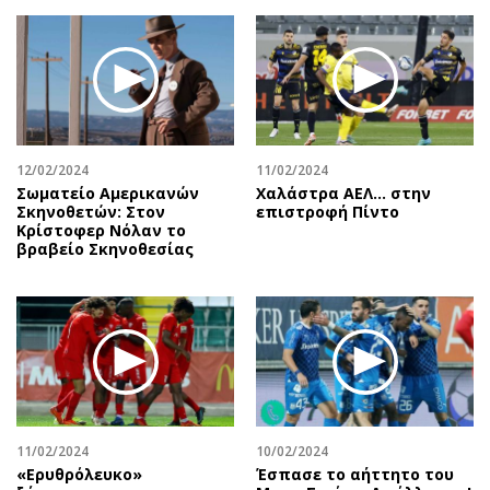
Περιβάλλον
Ταξίδια
Ελλάδα
Συνταγές
Κόσμος
Έξοδος
Παράξενα
Media
Πολιτισμός
Εκπομπές
Σινεμά
Wine routes
12/02/2024
11/02/2024
Σωματείο Αμερικανών
Χαλάστρα ΑΕΛ... στην
Θέατρο-Χορός
Podcasts
Σκηνοθετών: Στον
επιστροφή Πίντο
Μουσική
Uncut
Κρίστοφερ Νόλαν το
βραβείο Σκηνοθεσίας
Εικαστικά
Προσφορές
Βιβλίο
Προσωπικότητες στην ''Κ''
Χειρόγραφα
Επιστολές
11/02/2024
10/02/2024
«Ερυθρόλευκο»
Έσπασε το αήττητο του