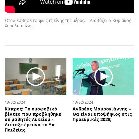
Αθλητισμός
Geek
Κύπρος
Νέα
Όταν έσβησε το φως τζιείνης της μέρας…: Διαβάζει ο Κυριάκος
Ελλάδα
Κινητά-tablets
Χαραλαμπίδης
Διεθνή
Social
Κληρώσεις Allwyn
Αυτοκίνηση
Οικονομική
Αφιερώματα
Οικονομία
Πολιτική
Real Estate
Οικονομία
Επιχειρήσεις
Γενικά
Αγορές
Αναδρομές
Money Review
Πρόσωπα
13/02/2024
13/02/2024
AstroBank Properties
Περιβάλλον
Κύπρος: Το ομοφοβικό
Ανδρέας Μαυρογιάννης –
Trends
Good Life
βίντεο που προβλήθηκε
Θα είναι υποψήφιος στις
σε μαθητές Λυκείου -
Προεδρικές 2028;
Ενέργεια
Γυναίκα
Διέταξε έρευνα το Υπ.
Παιδείας
Ναυτιλία
Showbiz