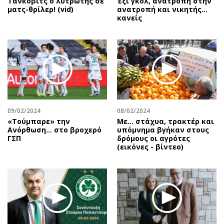
Τάνκοβιτς ο λυτρωτής σε
Έξι γκολ, ανατροπή στην
ματς-θρίλερ! (vid)
ανατροπή και νικητής…
κανείς
09/02/2024
08/02/2024
«Τούμπαρε» την
Με... στάχυα, τρακτέρ και
Ανόρθωση… στο βροχερό
υπόμνημα βγήκαν στους
ΓΣΠ
δρόμους οι αγρότες
(εικόνες - βίντεο)