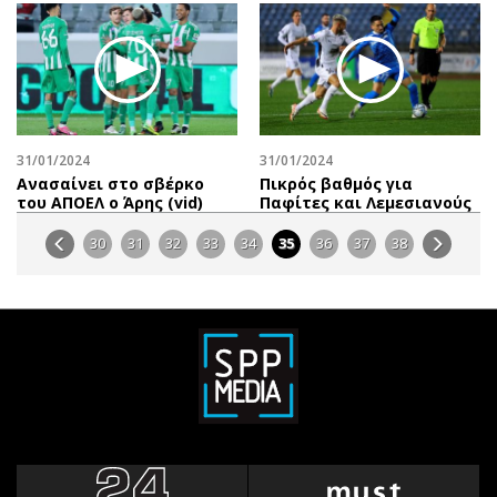
31/01/2024
31/01/2024
Aνασαίνει στο σβέρκο
Πικρός βαθμός για
του ΑΠΟΕΛ o Άρης (vid)
Παφίτες και Λεμεσιανούς
30
31
32
33
34
35
36
37
38