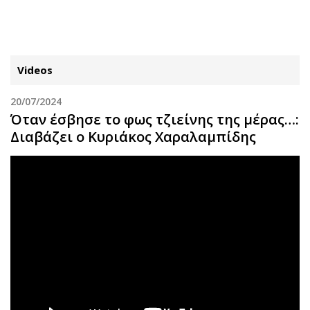
ΕΓΓΡΑΦΗ
ΕΙΣΟΔΟΣ
Videos
20/07/2024
ΚΑΤΗΓΟΡΙΕΣ
ΣΥΝΔΕΣΗ
Όταν έσβησε το φως τζιείνης της μέρας…:
Διαβάζει ο Κυριάκος Χαραλαμπίδης
Κύπρος
Απόψεις
Παιδεία
Αρθρογραφία
Υγεία
The Hill
Πολιτική
Υγεία
Βουλευτικές 2026
Αγγελίες
Εκλογές 2024
Ενοικιάζονται
Προεδρικές 2023
Πωλούνται
Δημοσκοπήσεις
Ζητούν εργασία
Διπλωματία
Θέσεις εργασίας