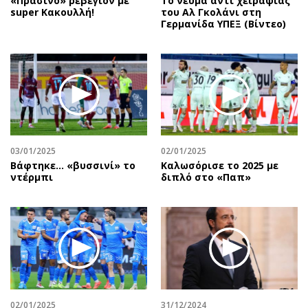
«Πράσινο» ρεβεγιόν με
Το νεύμα αντί χειραψίας
super Κακουλλή!
του Αλ Γκολάνι στη
Γερμανίδα ΥΠΕΞ (Βίντεο)
03/01/2025
02/01/2025
Βάφτηκε... «βυσσινί» το
Καλωσόρισε το 2025 με
ντέρμπι
διπλό στο «Παπ»
02/01/2025
31/12/2024