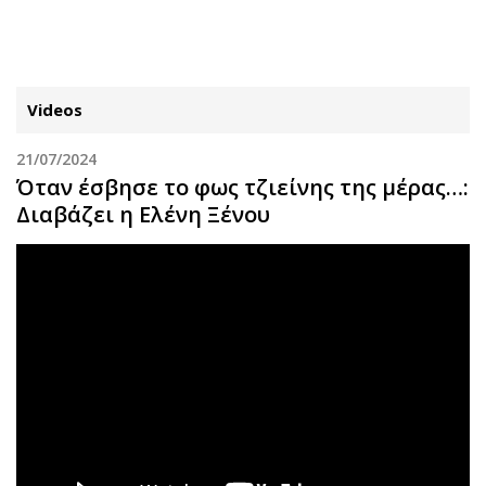
ΕΓΓΡΑΦΗ
ΕΙΣΟΔΟΣ
Videos
21/07/2024
ΚΑΤΗΓΟΡΙΕΣ
ΣΥΝΔΕΣΗ
Όταν έσβησε το φως τζιείνης της μέρας…:
Διαβάζει η Ελένη Ξένου
Κύπρος
Απόψεις
Παιδεία
Αρθρογραφία
Υγεία
The Hill
Πολιτική
Υγεία
Βουλευτικές 2026
Αγγελίες
Εκλογές 2024
Ενοικιάζονται
Προεδρικές 2023
Πωλούνται
Δημοσκοπήσεις
Ζητούν εργασία
Διπλωματία
Θέσεις εργασίας