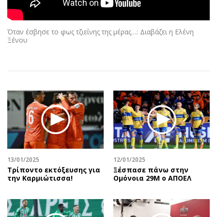
Αθλητισμός
Geek
Κύπρος
Νέα
Όταν έσβησε το φως τζιείνης της μέρας…: Διαβάζει η Ελένη
Ελλάδα
Κινητά-tablets
Ξένου
Διεθνή
Social
Κληρώσεις Allwyn
Αυτοκίνηση
Οικονομική
Αφιερώματα
Οικονομία
Πολιτική
Real Estate
Οικονομία
Επιχειρήσεις
Γενικά
Αγορές
Αναδρομές
Money Review
Πρόσωπα
13/01/2025
12/01/2025
AstroBank Properties
Περιβάλλον
Τρίποντο εκτόξευσης για
Ξέσπασε πάνω στην
Trends
Good Life
την Καρμιώτισσα!
Ομόνοια 29Μ ο ΑΠΟΕΛ
Ενέργεια
Γυναίκα
Ναυτιλία
Showbiz