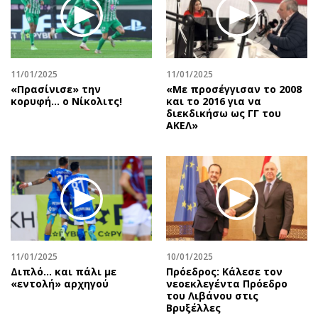
Περιβάλλον
Ταξίδια
Ελλάδα
Συνταγές
Κόσμος
Έξοδος
Παράξενα
Media
11/01/2025
11/01/2025
Πολιτισμός
Εκπομπές
«Πρασίνισε» την
«Με προσέγγισαν το 2008
κορυφή… ο Νίκολιτς!
και το 2016 για να
Σινεμά
Wine routes
διεκδικήσω ως ΓΓ του
ΑΚΕΛ»
Θέατρο-Χορός
Podcasts
Μουσική
Uncut
Εικαστικά
Προσφορές
Βιβλίο
Προσωπικότητες στην ''Κ''
Χειρόγραφα
Επιστολές
11/01/2025
10/01/2025
Διπλό... και πάλι με
Πρόεδρος: Κάλεσε τον
«εντολή» αρχηγού
νεοεκλεγέντα Πρόεδρο
του Λιβάνου στις
Βρυξέλλες