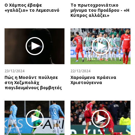
Ο Χάμπος έβαψε
Το πρωτοχρονιάτικο
«γαλάζιο» το Λεμεσιανό
μήνυμα του Προέδρου - «Η
Κύπρος αλλάζει»
23/12/2024
22/12/2024
Πώς η Μοσάντ πούλησε
Χαρούμενα πράσινα
στη Χεζμπολάχ
Χριστούγεννα
παγιδευμένους βομβητές