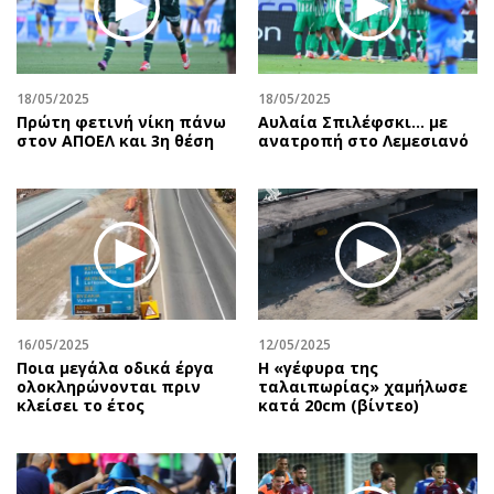
Περιβάλλον
Ταξίδια
Ελλάδα
Συνταγές
Κόσμος
Έξοδος
18/05/2025
18/05/2025
Παράξενα
Media
Πρώτη φετινή νίκη πάνω
Αυλαία Σπιλέφσκι... με
Πολιτισμός
Εκπομπές
στον ΑΠΟΕΛ και 3η θέση
ανατροπή στο Λεμεσιανό
Σινεμά
Wine routes
Θέατρο-Χορός
Podcasts
Μουσική
Uncut
Εικαστικά
Προσφορές
Βιβλίο
Προσωπικότητες στην ''Κ''
Χειρόγραφα
Επιστολές
16/05/2025
12/05/2025
Ποια μεγάλα οδικά έργα
H «γέφυρα της
ολοκληρώνονται πριν
ταλαιπωρίας» χαμήλωσε
κλείσει το έτος
κατά 20cm (βίντεο)