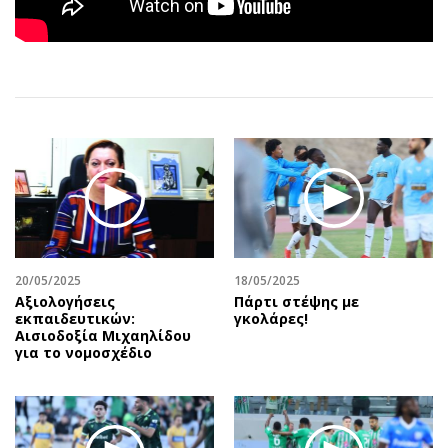
Αθλητισμός
Geek
Κύπρος
Νέα
Ελλάδα
Κινητά-tablets
Διεθνή
Social
Κληρώσεις Allwyn
Αυτοκίνηση
Οικονομική
Αφιερώματα
Οικονομία
Πολιτική
Real Estate
Οικονομία
Επιχειρήσεις
Γενικά
Αγορές
Αναδρομές
20/05/2025
18/05/2025
Αξιολογήσεις
Πάρτι στέψης με
Money Review
Πρόσωπα
εκπαιδευτικών:
γκολάρες!
Αισιοδοξία Μιχαηλίδου
AstroBank Properties
Περιβάλλον
για το νομοσχέδιο
Trends
Good Life
Ενέργεια
Γυναίκα
Ναυτιλία
Showbiz