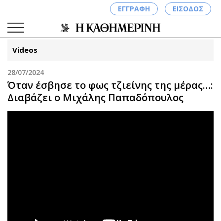
ΕΓΓΡΑΦΗ
ΕΙΣΟΔΟΣ
Videos
28/07/2024
ΚΑΤΗΓΟΡΙΕΣ
ΣΥΝΔΕΣΗ
Όταν έσβησε το φως τζιείνης της μέρας…:
Διαβάζει ο Μιχάλης Παπαδόπουλος
Κύπρος
Απόψεις
Παιδεία
Αρθρογραφία
Υγεία
The Hill
Πολιτική
Υγεία
Βουλευτικές 2026
Αγγελίες
Εκλογές 2024
Ενοικιάζονται
Προεδρικές 2023
Πωλούνται
Δημοσκοπήσεις
Ζητούν εργασία
Διπλωματία
Θέσεις εργασίας