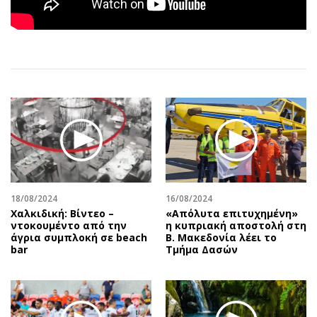
Αθλητισμός
Geek
Κύπρος
Νέα
Ελλάδα
Κινητά-tablets
Διεθνή
Social
Κληρώσεις Allwyn
Αυτοκίνηση
Οικονομική
Αφιερώματα
Οικονομία
Πολιτική
Real Estate
Οικονομία
Επιχειρήσεις
Γενικά
Αγορές
Αναδρομές
18/08/2024
16/08/2024
Χαλκιδική: Βίντεο –
«Απόλυτα επιτυχημένη»
Money Review
Πρόσωπα
ντοκουμέντο από την
η κυπριακή αποστολή στη
άγρια συμπλοκή σε beach
Β. Μακεδονία λέει το
AstroBank Properties
Περιβάλλον
bar
Τμήμα Δασών
Trends
Good Life
Ενέργεια
Γυναίκα
Ναυτιλία
Showbiz