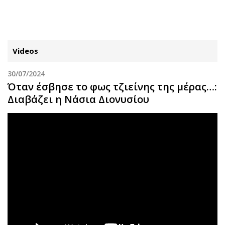
ΕΓΓΡΑΦΗ
ΕΙΣΟΔΟΣ
Videos
30/07/2024
ΚΑΤΗΓΟΡΙΕΣ
ΣΥΝΔΕΣΗ
Όταν έσβησε το φως τζιείνης της μέρας…:
Διαβάζει η Νάσια Διονυσίου
Κύπρος
Απόψεις
Παιδεία
Αρθρογραφία
Υγεία
The Hill
Πολιτική
Υγεία
Βουλευτικές 2026
Αγγελίες
Εκλογές 2024
Ενοικιάζονται
Προεδρικές 2023
Πωλούνται
Δημοσκοπήσεις
Ζητούν εργασία
Διπλωματία
Θέσεις εργασίας