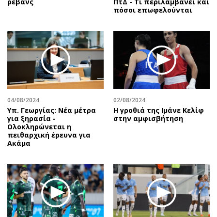
ρεβάνς
ΠτΔ - Τι περιλαμβάνει και
πόσοι επωφελούνται
04/08/2024
02/08/2024
Υπ. Γεωργίας: Νέα μέτρα
Η γροθιά της Ιμάνε Κελίφ
για ξηρασία -
στην αμφισβήτηση
Ολοκληρώνεται η
πειθαρχική έρευνα για
Ακάμα