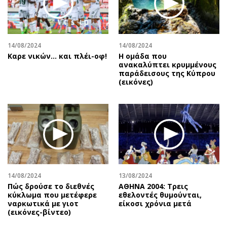
Περιβάλλον
Ταξίδια
Ελλάδα
Συνταγές
Κόσμος
Έξοδος
14/08/2024
14/08/2024
Παράξενα
Media
Καρε νικών... και πλέι-οφ!
Η ομάδα που
Πολιτισμός
Εκπομπές
ανακαλύπτει κρυμμένους
παράδεισους της Κύπρου
Σινεμά
Wine routes
(εικόνες)
Θέατρο-Χορός
Podcasts
Μουσική
Uncut
Εικαστικά
Προσφορές
Βιβλίο
Προσωπικότητες στην ''Κ''
Χειρόγραφα
Επιστολές
14/08/2024
13/08/2024
Πώς δρούσε το διεθνές
ΑΘΗΝΑ 2004: Τρεις
κύκλωμα που μετέφερε
εθελοντές θυμούνται,
ναρκωτικά με γιοτ
είκοσι χρόνια μετά
(εικόνες-βίντεο)