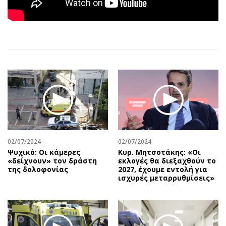
Αθλητισμός
Geek
Κύπρος
Νέα
Ελλάδα
Κινητά-tablets
Διεθνή
Social
Κληρώσεις Allwyn
Αυτοκίνηση
Οικονομική
Αφιερώματα
Οικονομία
Πολιτική
Real Estate
Οικονομία
Επιχειρήσεις
Γενικά
Αγορές
Αναδρομές
02/07/2024
02/07/2024
Ψυχικό: Οι κάμερες
Κυρ. Μητσοτάκης: «Οι
Money Review
Πρόσωπα
«δείχνουν» τον δράστη
εκλογές θα διεξαχθούν το
της δολοφονίας
2027, έχουμε εντολή για
AstroBank Properties
Περιβάλλον
ισχυρές μεταρρυθμίσεις»
Trends
Good Life
Ενέργεια
Γυναίκα
Ναυτιλία
Showbiz