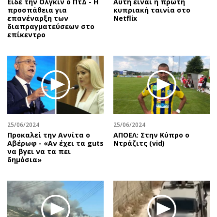
Είδε την Ολγκίν ο ΠτΔ - Η
Αυτή είναι η πρώτη
προσπάθεια για
κυπριακή ταινία στο
επανέναρξη των
Netflix
διαπραγματεύσεων στο
επίκεντρο
25/06/2024
25/06/2024
Προκαλεί την Αννίτα ο
ΑΠΟΕΛ: Στην Κύπρο ο
Αβέρωφ - «Αν έχει τα guts
Ντράζιτς (vid)
να βγει να τα πει
δημόσια»