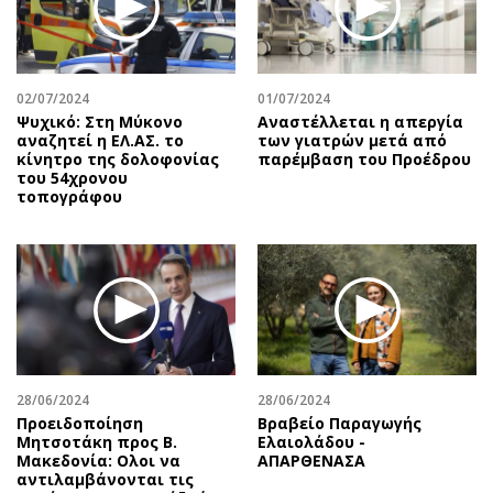
Περιβάλλον
Ταξίδια
Ελλάδα
Συνταγές
Κόσμος
Έξοδος
02/07/2024
01/07/2024
Παράξενα
Media
Ψυχικό: Στη Μύκονο
Αναστέλλεται η απεργία
Πολιτισμός
Εκπομπές
αναζητεί η ΕΛ.ΑΣ. το
των γιατρών μετά από
κίνητρο της δολοφονίας
παρέμβαση του Προέδρου
Σινεμά
Wine routes
του 54χρονου
τοπογράφου
Θέατρο-Χορός
Podcasts
Μουσική
Uncut
Εικαστικά
Προσφορές
Βιβλίο
Προσωπικότητες στην ''Κ''
Χειρόγραφα
Επιστολές
28/06/2024
28/06/2024
Προειδοποίηση
Βραβείο Παραγωγής
Μητσοτάκη προς Β.
Ελαιολάδου -
Μακεδονία: Ολοι να
ΑΠΑΡΘΕΝΑΣΑ
αντιλαμβάνονται τις