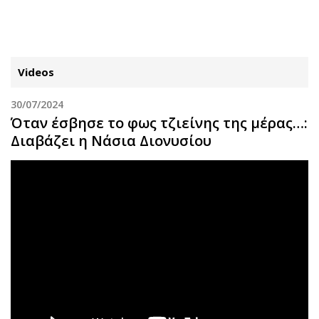
ΕΓΓΡΑΦΗ
ΕΙΣΟΔΟΣ
Videos
30/07/2024
ΚΑΤΗΓΟΡΙΕΣ
ΣΥΝΔΕΣΗ
Όταν έσβησε το φως τζιείνης της μέρας…:
Διαβάζει η Νάσια Διονυσίου
Κύπρος
Απόψεις
Παιδεία
Αρθρογραφία
Υγεία
The Hill
Πολιτική
Υγεία
Βουλευτικές 2026
Αγγελίες
Εκλογές 2024
Ενοικιάζονται
Προεδρικές 2023
Πωλούνται
Δημοσκοπήσεις
Ζητούν εργασία
Διπλωματία
Θέσεις εργασίας