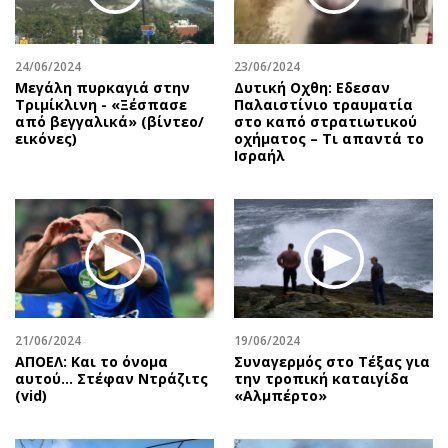
24/06/2024
23/06/2024
Μεγάλη πυρκαγιά στην
Δυτική Οχθη: Εδεσαν
Τριμίκλινη - «Ξέσπασε
Παλαιστίνιο τραυματία
από βεγγαλικά» (βίντεο/
στο καπό στρατιωτικού
εικόνες)
οχήματος – Τι απαντά το
Ισραήλ
21/06/2024
19/06/2024
ΑΠΟΕΛ: Και το όνομα
Συναγερμός στο Τέξας για
αυτού... Στέφαν Ντράζιτς
την τροπική καταιγίδα
(vid)
«Αλμπέρτο»