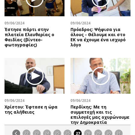
09/06/2024
09/06/2024
Έστησε πάρτι στην
Πρόεδρος: Ψήφισα για
πλατεία Ελευθερίας ο
όλους - Θέλουμε και στο
Φειδίας (βίντεο-
ΕΚ να έχουμε ένα ισχυρό
φωτογραφίες)
λόγο
09/06/2024
09/06/2024
Χρίστου: Έφτασε η ώρα
Περδίκης: Με τη
της αλήθειας
συμμετοχή και τις
επιλογές μας οχυρώνουμε
την Δημοκρατία
22
23
24
25
26
27
28
29
30
31