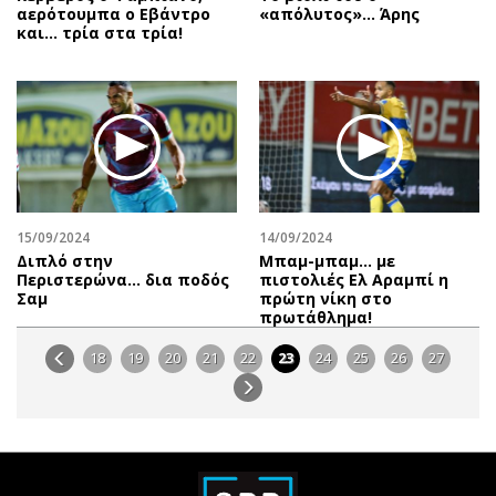
αερότουμπα ο Εβάντρο
«απόλυτος»… Άρης
και… τρία στα τρία!
15/09/2024
14/09/2024
Διπλό στην
Μπαμ-μπαμ… με
Περιστερώνα… δια ποδός
πιστολιές Ελ Αραμπί η
Σαμ
πρώτη νίκη στο
πρωτάθλημα!
18
19
20
21
22
23
24
25
26
27