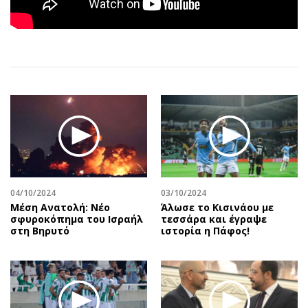
Αθλητισμός
Geek
Κύπρος
Νέα
Ελλάδα
Κινητά-tablets
Διεθνή
Social
Κληρώσεις Allwyn
Αυτοκίνηση
Οικονομική
Αφιερώματα
Οικονομία
Πολιτική
Real Estate
Οικονομία
Επιχειρήσεις
Γενικά
Αγορές
Αναδρομές
04/10/2024
03/10/2024
Mέση Ανατολή: Νέο
Άλωσε το Κισινάου με
Money Review
Πρόσωπα
σφυροκόπημα του Ισραήλ
τεσσάρα και έγραψε
στη Βηρυτό
ιστορία η Πάφος!
AstroBank Properties
Περιβάλλον
Trends
Good Life
Ενέργεια
Γυναίκα
Ναυτιλία
Showbiz