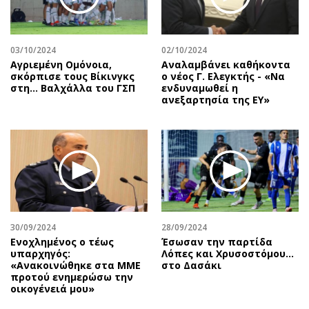
Περιβάλλον
Ταξίδια
Ελλάδα
Συνταγές
Κόσμος
Έξοδος
03/10/2024
02/10/2024
Παράξενα
Media
Αγριεμένη Ομόνοια,
Αναλαμβάνει καθήκοντα
σκόρπισε τους Βίκινγκς
ο νέος Γ. Ελεγκτής - «Να
Πολιτισμός
Εκπομπές
στη… Βαλχάλλα του ΓΣΠ
ενδυναμωθεί η
ανεξαρτησία της ΕΥ»
Σινεμά
Wine routes
Θέατρο-Χορός
Podcasts
Μουσική
Uncut
Εικαστικά
Προσφορές
Βιβλίο
Προσωπικότητες στην ''Κ''
Χειρόγραφα
Επιστολές
30/09/2024
28/09/2024
Ενοχλημένος ο τέως
Έσωσαν την παρτίδα
υπαρχηγός:
Λόπες και Χρυσοστόμου…
«Ανακοινώθηκε στα ΜΜΕ
στο Δασάκι
προτού ενημερώσω την
οικογένειά μου»