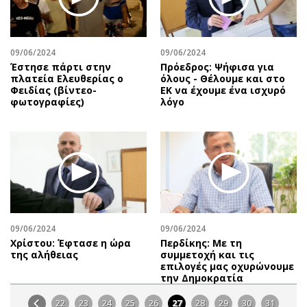
09/06/2024
09/06/2024
Έστησε πάρτι στην
Πρόεδρος: Ψήφισα για
πλατεία Ελευθερίας ο
όλους - Θέλουμε και στο
Φειδίας (βίντεο-
ΕΚ να έχουμε ένα ισχυρό
φωτογραφίες)
λόγο
09/06/2024
09/06/2024
Χρίστου: Έφτασε η ώρα
Περδίκης: Με τη
της αλήθειας
συμμετοχή και τις
επιλογές μας οχυρώνουμε
την Δημοκρατία
22
23
24
25
26
27
28
29
30
31