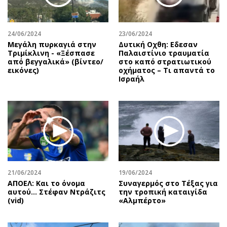
24/06/2024
23/06/2024
Μεγάλη πυρκαγιά στην
Δυτική Οχθη: Εδεσαν
Τριμίκλινη - «Ξέσπασε
Παλαιστίνιο τραυματία
από βεγγαλικά» (βίντεο/
στο καπό στρατιωτικού
εικόνες)
οχήματος – Τι απαντά το
Ισραήλ
21/06/2024
19/06/2024
ΑΠΟΕΛ: Και το όνομα
Συναγερμός στο Τέξας για
αυτού... Στέφαν Ντράζιτς
την τροπική καταιγίδα
(vid)
«Αλμπέρτο»