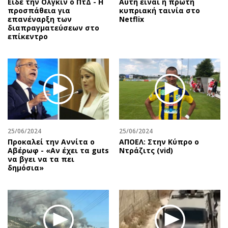
Είδε την Ολγκίν ο ΠτΔ - Η
Αυτή είναι η πρώτη
προσπάθεια για
κυπριακή ταινία στο
επανέναρξη των
Netflix
διαπραγματεύσεων στο
επίκεντρο
25/06/2024
25/06/2024
Προκαλεί την Αννίτα ο
ΑΠΟΕΛ: Στην Κύπρο ο
Αβέρωφ - «Αν έχει τα guts
Ντράζιτς (vid)
να βγει να τα πει
δημόσια»