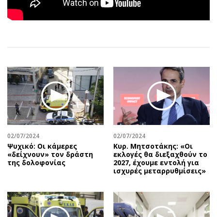
Αθλητισμός
Geek
Κύπρος
Νέα
Ελλάδα
Κινητά-tablets
Διεθνή
Social
Κληρώσεις Allwyn
Αυτοκίνηση
Οικονομική
Αφιερώματα
Οικονομία
Πολιτική
Real Estate
Οικονομία
Επιχειρήσεις
Γενικά
Αγορές
Αναδρομές
02/07/2024
02/07/2024
Ψυχικό: Οι κάμερες
Κυρ. Μητσοτάκης: «Οι
Money Review
Πρόσωπα
«δείχνουν» τον δράστη
εκλογές θα διεξαχθούν το
της δολοφονίας
2027, έχουμε εντολή για
AstroBank Properties
Περιβάλλον
ισχυρές μεταρρυθμίσεις»
Trends
Good Life
Ενέργεια
Γυναίκα
Ναυτιλία
Showbiz