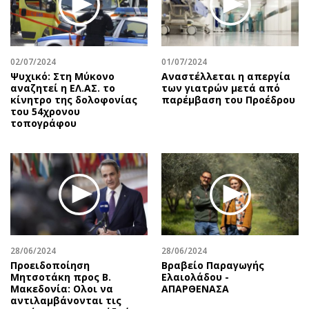
Περιβάλλον
Ταξίδια
Ελλάδα
Συνταγές
Κόσμος
Έξοδος
02/07/2024
01/07/2024
Παράξενα
Media
Ψυχικό: Στη Μύκονο
Αναστέλλεται η απεργία
Πολιτισμός
Εκπομπές
αναζητεί η ΕΛ.ΑΣ. το
των γιατρών μετά από
κίνητρο της δολοφονίας
παρέμβαση του Προέδρου
Σινεμά
Wine routes
του 54χρονου
τοπογράφου
Θέατρο-Χορός
Podcasts
Μουσική
Uncut
Εικαστικά
Προσφορές
Βιβλίο
Προσωπικότητες στην ''Κ''
Χειρόγραφα
Επιστολές
28/06/2024
28/06/2024
Προειδοποίηση
Βραβείο Παραγωγής
Μητσοτάκη προς Β.
Ελαιολάδου -
Μακεδονία: Ολοι να
ΑΠΑΡΘΕΝΑΣΑ
αντιλαμβάνονται τις