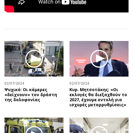
Αθλητισμός
Geek
Κύπρος
Νέα
Ελλάδα
Κινητά-tablets
Διεθνή
Social
Κληρώσεις Allwyn
Αυτοκίνηση
Οικονομική
Αφιερώματα
Οικονομία
Πολιτική
Real Estate
Οικονομία
Επιχειρήσεις
Γενικά
Αγορές
Αναδρομές
02/07/2024
02/07/2024
Ψυχικό: Οι κάμερες
Κυρ. Μητσοτάκης: «Οι
Money Review
Πρόσωπα
«δείχνουν» τον δράστη
εκλογές θα διεξαχθούν το
της δολοφονίας
2027, έχουμε εντολή για
AstroBank Properties
Περιβάλλον
ισχυρές μεταρρυθμίσεις»
Trends
Good Life
Ενέργεια
Γυναίκα
Ναυτιλία
Showbiz