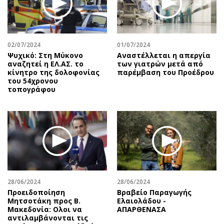
Περιβάλλον
Ταξίδια
Ελλάδα
Συνταγές
Κόσμος
Έξοδος
02/07/2024
01/07/2024
Παράξενα
Media
Ψυχικό: Στη Μύκονο
Αναστέλλεται η απεργία
Πολιτισμός
Εκπομπές
αναζητεί η ΕΛ.ΑΣ. το
των γιατρών μετά από
κίνητρο της δολοφονίας
παρέμβαση του Προέδρου
Σινεμά
Wine routes
του 54χρονου
τοπογράφου
Θέατρο-Χορός
Podcasts
Μουσική
Uncut
Εικαστικά
Προσφορές
Βιβλίο
Προσωπικότητες στην ''Κ''
Χειρόγραφα
Επιστολές
28/06/2024
28/06/2024
Προειδοποίηση
Βραβείο Παραγωγής
Μητσοτάκη προς Β.
Ελαιολάδου -
Μακεδονία: Ολοι να
ΑΠΑΡΘΕΝΑΣΑ
αντιλαμβάνονται τις