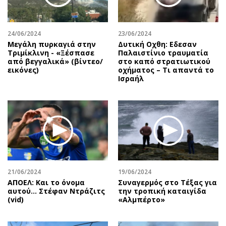
24/06/2024
23/06/2024
Μεγάλη πυρκαγιά στην
Δυτική Οχθη: Εδεσαν
Τριμίκλινη - «Ξέσπασε
Παλαιστίνιο τραυματία
από βεγγαλικά» (βίντεο/
στο καπό στρατιωτικού
εικόνες)
οχήματος – Τι απαντά το
Ισραήλ
21/06/2024
19/06/2024
ΑΠΟΕΛ: Και το όνομα
Συναγερμός στο Τέξας για
αυτού... Στέφαν Ντράζιτς
την τροπική καταιγίδα
(vid)
«Αλμπέρτο»