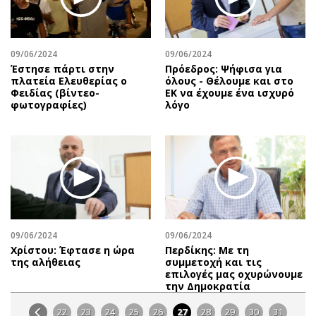
09/06/2024
09/06/2024
Έστησε πάρτι στην
Πρόεδρος: Ψήφισα για
πλατεία Ελευθερίας ο
όλους - Θέλουμε και στο
Φειδίας (βίντεο-
ΕΚ να έχουμε ένα ισχυρό
φωτογραφίες)
λόγο
09/06/2024
09/06/2024
Χρίστου: Έφτασε η ώρα
Περδίκης: Με τη
της αλήθειας
συμμετοχή και τις
επιλογές μας οχυρώνουμε
την Δημοκρατία
22
23
24
25
26
27
28
29
30
31