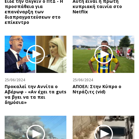
Είδε την Ολγκίν ο ΠτΔ - Η
Αυτή είναι η πρώτη
προσπάθεια για
κυπριακή ταινία στο
επανέναρξη των
Netflix
διαπραγματεύσεων στο
επίκεντρο
25/06/2024
25/06/2024
Προκαλεί την Αννίτα ο
ΑΠΟΕΛ: Στην Κύπρο ο
Αβέρωφ - «Αν έχει τα guts
Ντράζιτς (vid)
να βγει να τα πει
δημόσια»