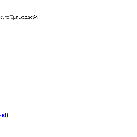
έει το Τμήμα Δασών
vid)