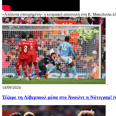
«Απόλυτα επιτυχημένη» η κυπριακή αποστολή στη Β. Μακεδονία λ
14/09/2024
Τέζαρε τη Λίβερπουλ μέσα στο Άνφιλντ η Νότιγχαμ! (