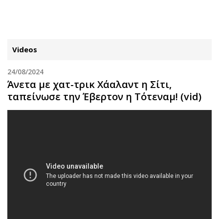
ΕΓΓΡΑΦΗ
ΕΙΣΟΔΟΣ
Videos
24/08/2024
ΚΑΤΗΓΟΡΙΕΣ
ΣΥΝΔΕΣΗ
Άνετα με χατ-τρικ Χάαλαντ η Σίτι,
ταπείνωσε την Έβερτον η Τότεναμ! (vid)
Κύπρος
Απόψεις
Παιδεία
Αρθρογραφία
Υγεία
The Hill
Πολιτική
Υγεία
Βουλευτικές 2026
Αγγελίες
Εκλογές 2024
Ενοικιάζονται
Προεδρικές 2023
Πωλούνται
Δημοσκοπήσεις
Ζητούν εργασία
Διπλωματία
Θέσεις εργασίας