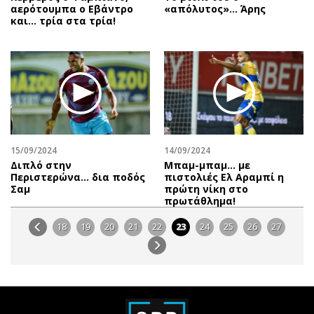
αερότουμπα ο Εβάντρο
«απόλυτος»… Άρης
και… τρία στα τρία!
15/09/2024
14/09/2024
Διπλό στην
Μπαμ-μπαμ… με
Περιστερώνα… δια ποδός
πιστολιές Ελ Αραμπί η
Σαμ
πρώτη νίκη στο
πρωτάθλημα!
18
19
20
21
22
23
24
25
26
27