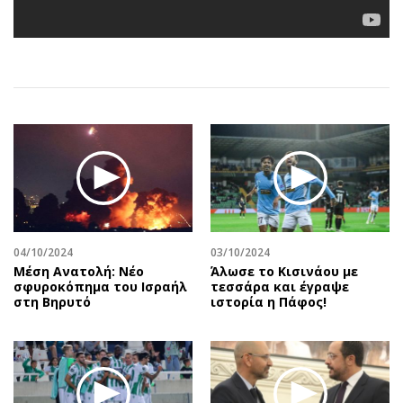
Αθλητισμός
Geek
Κύπρος
Νέα
Ελλάδα
Κινητά-tablets
Διεθνή
Social
Κληρώσεις Allwyn
Αυτοκίνηση
Οικονομική
Αφιερώματα
Οικονομία
Πολιτική
Real Estate
Οικονομία
Επιχειρήσεις
Γενικά
Αγορές
Αναδρομές
04/10/2024
03/10/2024
Mέση Ανατολή: Νέο
Άλωσε το Κισινάου με
Money Review
Πρόσωπα
σφυροκόπημα του Ισραήλ
τεσσάρα και έγραψε
στη Βηρυτό
ιστορία η Πάφος!
AstroBank Properties
Περιβάλλον
Trends
Good Life
Ενέργεια
Γυναίκα
Ναυτιλία
Showbiz