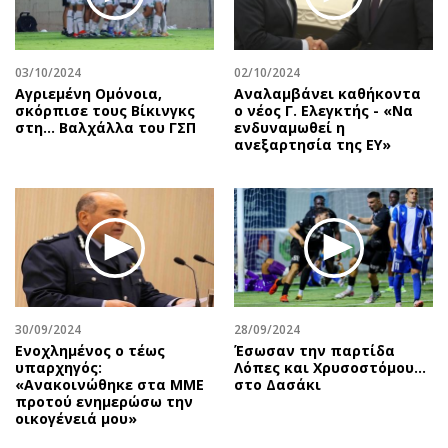
Περιβάλλον
Ταξίδια
Ελλάδα
Συνταγές
Κόσμος
Έξοδος
03/10/2024
02/10/2024
Παράξενα
Media
Αγριεμένη Ομόνοια,
Αναλαμβάνει καθήκοντα
σκόρπισε τους Βίκινγκς
ο νέος Γ. Ελεγκτής - «Να
Πολιτισμός
Εκπομπές
στη… Βαλχάλλα του ΓΣΠ
ενδυναμωθεί η
ανεξαρτησία της ΕΥ»
Σινεμά
Wine routes
Θέατρο-Χορός
Podcasts
Μουσική
Uncut
Εικαστικά
Προσφορές
Βιβλίο
Προσωπικότητες στην ''Κ''
Χειρόγραφα
Επιστολές
30/09/2024
28/09/2024
Ενοχλημένος ο τέως
Έσωσαν την παρτίδα
υπαρχηγός:
Λόπες και Χρυσοστόμου…
«Ανακοινώθηκε στα ΜΜΕ
στο Δασάκι
προτού ενημερώσω την
οικογένειά μου»