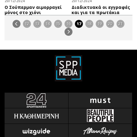
20/12/2024
20/12/2024
Ο Σούπερμαν αιμορραγεί
Διαδικτυακά οι εγγραφές
μόνος στο χιόνι
και για τα πρωτάκια
12
13
14
15
16
17
18
19
20
21