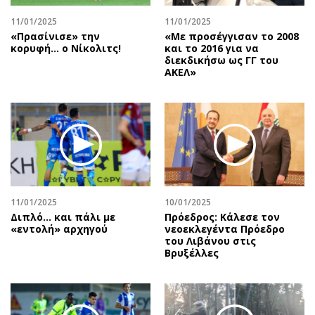
Περιβάλλον
Ταξίδια
11/01/2025
11/01/2025
Ελλάδα
Συνταγές
«Πρασίνισε» την
«Με προσέγγισαν το 2008
Κόσμος
Έξοδος
κορυφή… ο Νίκολιτς!
και το 2016 για να
διεκδικήσω ως ΓΓ του
Παράξενα
Media
ΑΚΕΛ»
Πολιτισμός
Εκπομπές
Σινεμά
Wine routes
Θέατρο-Χορός
Podcasts
Μουσική
Uncut
Εικαστικά
Προσφορές
Βιβλίο
Προσωπικότητες στην ''Κ''
11/01/2025
10/01/2025
Χειρόγραφα
Επιστολές
Διπλό... και πάλι με
Πρόεδρος: Κάλεσε τον
«εντολή» αρχηγού
νεοεκλεγέντα Πρόεδρο
του Λιβάνου στις
Βρυξέλλες