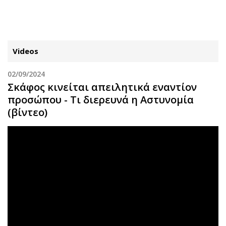
ΕΓΓΡΑΦΗ
ΕΙΣΟΔΟΣ
Videos
02/09/2024
ΚΑΤΗΓΟΡΙΕΣ
ΣΥΝΔΕΣΗ
Σκάφος κινείται απειλητικά εναντίον
προσώπου - Τι διερευνά η Αστυνομία
Κύπρος
Απόψεις
(βίντεο)
Παιδεία
Αρθρογραφία
Υγεία
The Hill
Πολιτική
Υγεία
Βουλευτικές 2026
Αγγελίες
Εκλογές 2024
Ενοικιάζονται
Προεδρικές 2023
Πωλούνται
Δημοσκοπήσεις
Ζητούν εργασία
Διπλωματία
Θέσεις εργασίας