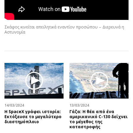
Αθλητισμός
Geek
Κύπρος
Νέα
Ελλάδα
Κινητά-tablets
Σκάφος κινείται απειλητικά εναντίον προσώπου – Διερευνά η
Διεθνή
Social
Αστυνομία
Κληρώσεις Allwyn
Αυτοκίνηση
Οικονομική
Αφιερώματα
Οικονομία
Πολιτική
Real Estate
Οικονομία
Επιχειρήσεις
Γενικά
Αγορές
Αναδρομές
Money Review
Πρόσωπα
AstroBank Properties
Περιβάλλον
14/03/2024
13/03/2024
Trends
Good Life
Η SpaceX γράφει ιστορία:
Γάζα: Η θέα από ένα
Εκτόξευσε το μεγαλύτερο
αμερικανικό C-130 δείχνει
Ενέργεια
Γυναίκα
διαστημόπλοιο
το μέγεθος της
Ναυτιλία
Showbiz
καταστροφής