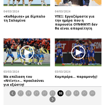
04/03/2024
04/03/2024
«Καθάρισε» με δίμπαλο
ΥΠΕΞ: Εργαζόμαστε για
τη Σαλαμίνα
την ημέρα που η
παρουσία ΟΥΝΦΙΚΥΠ δεν
θα είναι απαραίτητη
03/03/2024
03/03/2024
Με επέλαση του
Καμπρέρα… παραμονής!
«Ντίντι»… προελαύνει
για εξώστη!
27
28
29
30
31
32
33
34
35
36