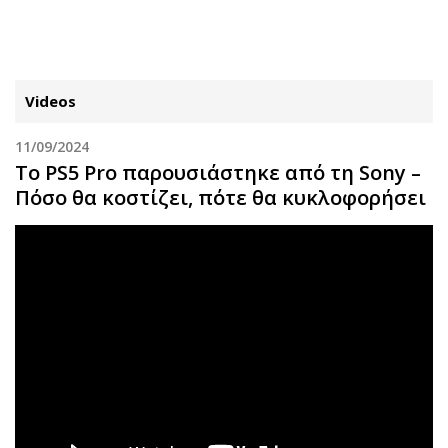
ΕΓΓΡΑΦΗ
ΕΙΣΟΔΟΣ
Videos
11/09/2024
ΚΑΤΗΓΟΡΙΕΣ
ΣΥΝΔΕΣΗ
Το PS5 Pro παρουσιάστηκε από τη Sony –
Πόσο θα κοστίζει, πότε θα κυκλοφορήσει
Κύπρος
Απόψεις
Παιδεία
Αρθρογραφία
Υγεία
The Hill
Πολιτική
Υγεία
Βουλευτικές 2026
Αγγελίες
Εκλογές 2024
Ενοικιάζονται
Προεδρικές 2023
Πωλούνται
Δημοσκοπήσεις
Ζητούν εργασία
Διπλωματία
Θέσεις εργασίας