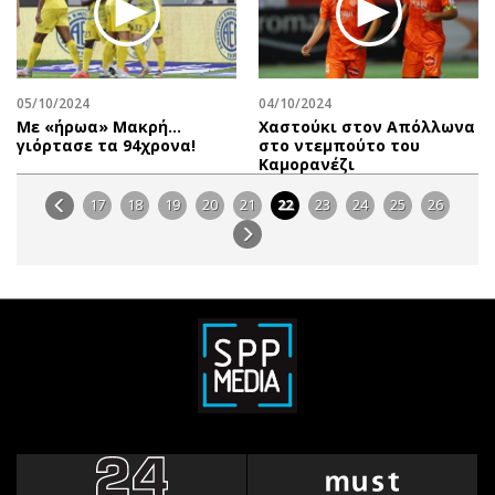
05/10/2024
04/10/2024
Με «ήρωα» Μακρή…
Χαστούκι στον Απόλλωνα
γιόρτασε τα 94χρονα!
στο ντεμπούτο του
Καμορανέζι
17
18
19
20
21
22
23
24
25
26