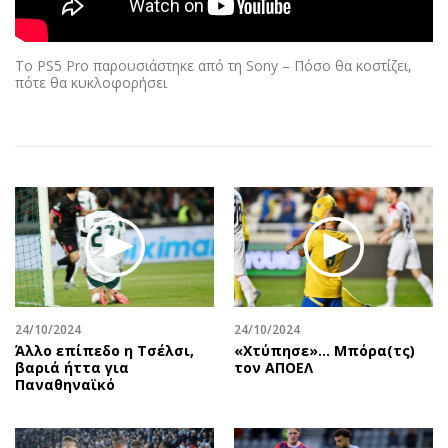
Αθλητισμός
Geek
Κύπρος
Νέα
Το PS5 Pro παρουσιάστηκε από τη Sony – Πόσο θα κοστίζει,
Ελλάδα
Κινητά-tablets
πότε θα κυκλοφορήσει
Διεθνή
Social
Κληρώσεις Allwyn
Αυτοκίνηση
Οικονομική
Αφιερώματα
Οικονομία
Πολιτική
Real Estate
Οικονομία
Επιχειρήσεις
Γενικά
Αγορές
Αναδρομές
Money Review
Πρόσωπα
24/10/2024
24/10/2024
AstroBank Properties
Περιβάλλον
Άλλο επίπεδο η Τσέλσι,
«Χτύπησε»… Μπόρα(τς)
Trends
Good Life
βαριά ήττα για
τον ΑΠΟΕΛ
Παναθηναϊκό
Ενέργεια
Γυναίκα
Ναυτιλία
Showbiz