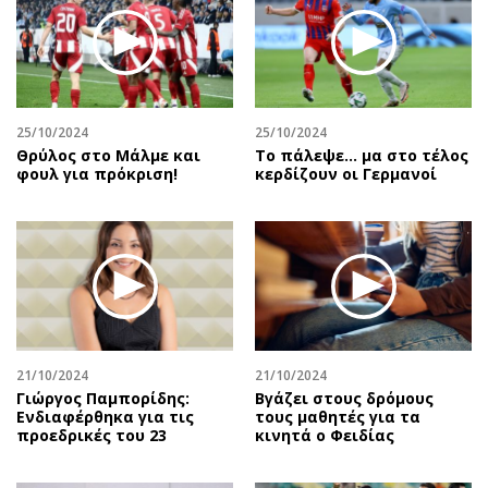
Περιβάλλον
Ταξίδια
Ελλάδα
Συνταγές
Κόσμος
Έξοδος
Παράξενα
Media
Πολιτισμός
Εκπομπές
25/10/2024
25/10/2024
Θρύλος στο Μάλμε και
Το πάλεψε... μα στο τέλος
Σινεμά
Wine routes
φουλ για πρόκριση!
κερδίζουν οι Γερμανοί
Θέατρο-Χορός
Podcasts
Μουσική
Uncut
Εικαστικά
Προσφορές
Βιβλίο
Προσωπικότητες στην ''Κ''
Χειρόγραφα
Επιστολές
21/10/2024
21/10/2024
Γιώργος Παμπορίδης:
Βγάζει στους δρόμους
Ενδιαφέρθηκα για τις
τους μαθητές για τα
προεδρικές του 23
κινητά ο Φειδίας