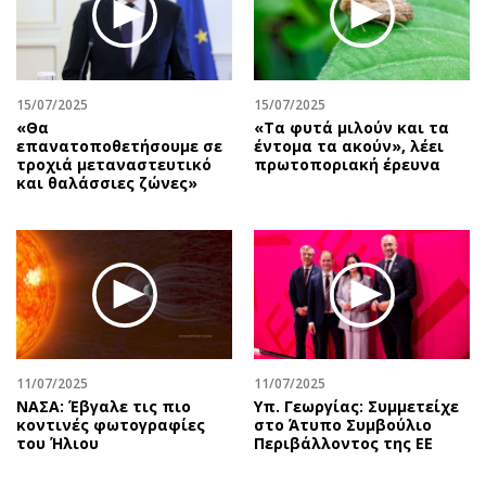
Περιβάλλον
Ταξίδια
Ελλάδα
Συνταγές
Κόσμος
Έξοδος
Παράξενα
Media
15/07/2025
15/07/2025
«Θα
«Tα φυτά μιλούν και τα
Πολιτισμός
Εκπομπές
επανατοποθετήσουμε σε
έντομα τα ακούν», λέει
Σινεμά
Wine routes
τροχιά μεταναστευτικό
πρωτοποριακή έρευνα
και θαλάσσιες ζώνες»
Θέατρο-Χορός
Podcasts
Μουσική
Uncut
Εικαστικά
Προσφορές
Βιβλίο
Προσωπικότητες στην ''Κ''
Χειρόγραφα
Επιστολές
11/07/2025
11/07/2025
ΝΑΣΑ: Έβγαλε τις πιο
Υπ. Γεωργίας: Συμμετείχε
κοντινές φωτογραφίες
στο Άτυπο Συμβούλιο
του Ήλιου
Περιβάλλοντος της ΕΕ