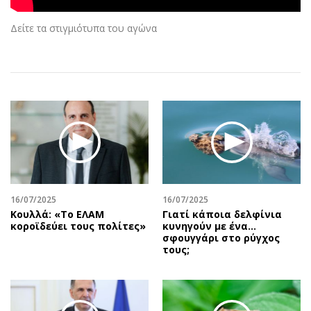
Αθλητισμός
Geek
Δείτε τα στιγμιότυπα του αγώνα
Κύπρος
Νέα
Ελλάδα
Κινητά-tablets
Διεθνή
Social
Κληρώσεις Allwyn
Αυτοκίνηση
Οικονομική
Αφιερώματα
Οικονομία
Πολιτική
Real Estate
Οικονομία
Επιχειρήσεις
Γενικά
Αγορές
Αναδρομές
16/07/2025
16/07/2025
Κουλλά: «Το ΕΛΑΜ
Γιατί κάποια δελφίνια
Money Review
Πρόσωπα
κοροϊδεύει τους πολίτες»
κυνηγούν με ένα…
AstroBank Properties
Περιβάλλον
σφουγγάρι στο ρύγχος
τους;
Trends
Good Life
Ενέργεια
Γυναίκα
Ναυτιλία
Showbiz