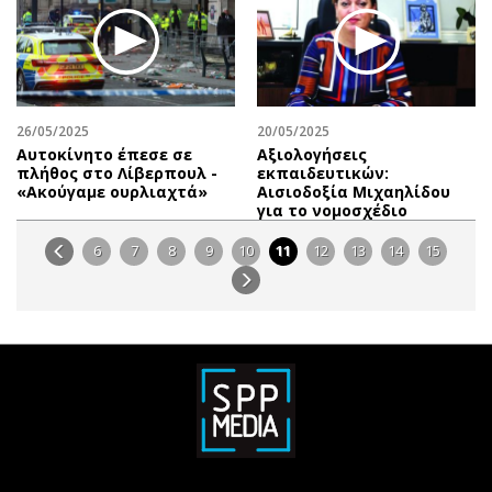
26/05/2025
20/05/2025
Αυτοκίνητο έπεσε σε
Αξιολογήσεις
πλήθος στο Λίβερπουλ -
εκπαιδευτικών:
«Ακούγαμε ουρλιαχτά»
Αισιοδοξία Μιχαηλίδου
για το νομοσχέδιο
6
7
8
9
10
11
12
13
14
15