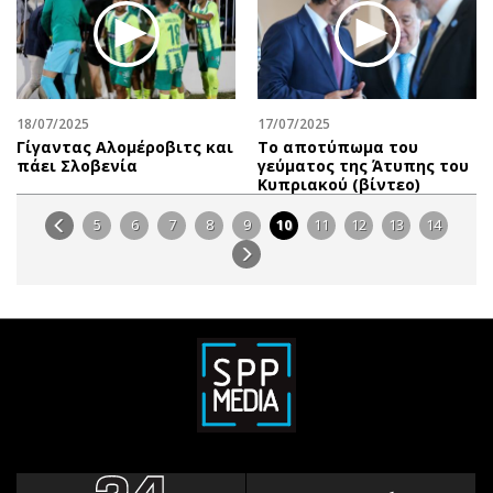
18/07/2025
17/07/2025
Γίγαντας Αλομέροβιτς και
Το αποτύπωμα του
πάει Σλοβενία
γεύματος της Άτυπης του
Κυπριακού (βίντεο)
5
6
7
8
9
10
11
12
13
14