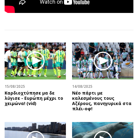
Αθλητισμός
Geek
Κύπρος
Νέα
Ελλάδα
Κινητά-tablets
Διεθνή
Social
Κληρώσεις Allwyn
Αυτοκίνηση
Οικονομική
Αφιερώματα
Οικονομία
Πολιτική
Real Estate
Οικονομία
Επιχειρήσεις
Γενικά
Αγορές
Αναδρομές
15/08/2025
14/08/2025
Καρδιοχτύπησε μα δε
Νέο πάρτι με
Money Review
Πρόσωπα
λύγισε - Ευρώπη μέχρι το
καλεσμένους τους
χειμώνα! (vid)
Αζέρους, πανηγυρικά στα
AstroBank Properties
Περιβάλλον
πλέι-οφ!
Trends
Good Life
Ενέργεια
Γυναίκα
Ναυτιλία
Showbiz