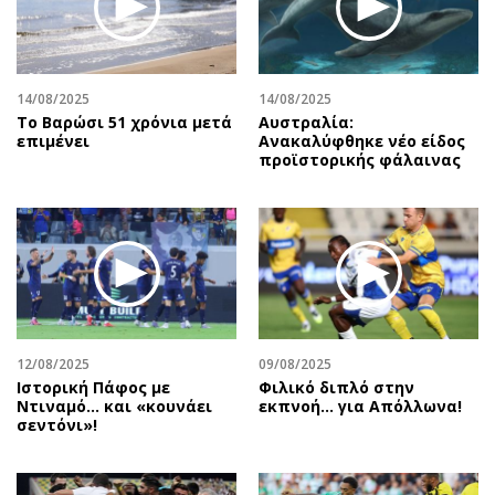
Περιβάλλον
Ταξίδια
Ελλάδα
Συνταγές
Κόσμος
Έξοδος
14/08/2025
14/08/2025
Παράξενα
Media
Το Βαρώσι 51 χρόνια μετά
Αυστραλία:
Πολιτισμός
Εκπομπές
επιμένει
Ανακαλύφθηκε νέο είδος
προϊστορικής φάλαινας
Σινεμά
Wine routes
Θέατρο-Χορός
Podcasts
Μουσική
Uncut
Εικαστικά
Προσφορές
Βιβλίο
Προσωπικότητες στην ''Κ''
Χειρόγραφα
Επιστολές
12/08/2025
09/08/2025
Ιστορική Πάφος με
Φιλικό διπλό στην
Ντιναμό… και «κουνάει
εκπνοή… για Απόλλωνα!
σεντόνι»!