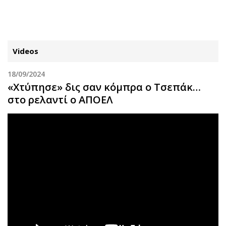
ΕΓΓΡΑΦΗ
ΕΙΣΟΔΟΣ
Videos
18/09/2024
ΚΑΤΗΓΟΡΙΕΣ
ΣΥΝΔΕΣΗ
«Χτύπησε» δις σαν κόμπρα ο Τσεπάκ…
στο ρελαντί ο ΑΠΟΕΛ
Κύπρος
Απόψεις
Παιδεία
Αρθρογραφία
Υγεία
The Hill
Πολιτική
Υγεία
Βουλευτικές 2026
Αγγελίες
Εκλογές 2024
Ενοικιάζονται
Προεδρικές 2023
Πωλούνται
Δημοσκοπήσεις
Ζητούν εργασία
Διπλωματία
Θέσεις εργασίας