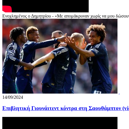
Ενοχλημένος ο Δημητρίου - «Με απομάκρυναν χωρίς να μου δώσου
14/09/2024
Επιβλητική Γιουνάιτεντ κόντρα στη Σαουθάμπτον (vi