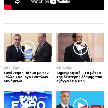
Αθλητισμός
Geek
Κύπρος
Νέα
Ελλάδα
Κινητά-tablets
Διεθνή
Social
Κληρώσεις Allwyn
Αυτοκίνηση
Οικονομική
Αφιερώματα
Οικονομία
Πολιτική
Real Estate
Οικονομία
Επιχειρήσεις
Γενικά
Αγορές
Αναδρομές
05/11/2024
04/11/2024
Συνάντηση Πάλμα με τον
Δημογραφικό – Τα μέτρα
Money Review
Πρόσωπα
Γάλλο Υπουργό Ενόπλων
της δεύτερης δέσμης που
Δυνάμεων
εξήγγειλε ο ΠτΔ
AstroBank Properties
Περιβάλλον
Trends
Good Life
Ενέργεια
Γυναίκα
Ναυτιλία
Showbiz