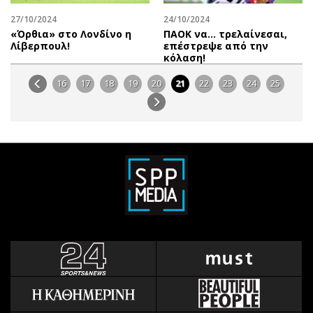
27/10/2024
24/10/2024
«Όρθια» στο Λονδίνο η
ΠΑΟΚ να… τρελαίνεσαι,
Λίβερπουλ!
επέστρεψε από την
κόλαση!
16
17
18
19
20
21
22
23
24
25