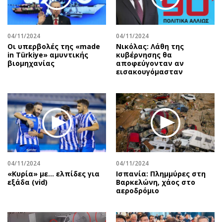
Περιβάλλον
Ταξίδια
Ελλάδα
Συνταγές
Κόσμος
Έξοδος
04/11/2024
04/11/2024
Παράξενα
Media
Οι υπερβολές της «made
Νικόλας: Λάθη της
in Türkiye» αμυντικής
κυβέρνησης θα
Πολιτισμός
Εκπομπές
βιομηχανίας
αποφεύγονταν αν
εισακουγόμασταν
Σινεμά
Wine routes
Θέατρο-Χορός
Podcasts
Μουσική
Uncut
Εικαστικά
Προσφορές
Βιβλίο
Προσωπικότητες στην ''Κ''
Χειρόγραφα
Επιστολές
04/11/2024
04/11/2024
«Κυρία» με... ελπίδες για
Ισπανία: Πλημμύρες στη
εξάδα (vid)
Βαρκελώνη, χάος στο
αεροδρόμιο