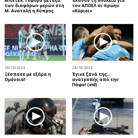
Μπετέλ: Γέφυρα μεταξύ
Έκαναν τη δουλειά για
των διαφόρων μερών στη
τον ΑΠΟΕΛ οι πρώην
Μ. Ανατολή η Κύπρος
«Κύριοι»
28/10/2024
28/10/2024
Ξέσπασε με εξάρα η
Έγινε ξανά της…
Ομόνοια!
ανατροπής από την
Πάφο! (vid)