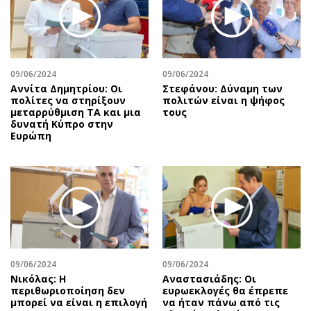
Περιβάλλον
Ταξίδια
Ελλάδα
Συνταγές
Κόσμος
Έξοδος
Παράξενα
Media
09/06/2024
09/06/2024
Πολιτισμός
Εκπομπές
Αννίτα Δημητρίου: Οι
Στεφάνου: Δύναμη των
πολίτες να στηρίξουν
πολιτών είναι η ψήφος
Σινεμά
Wine routes
μεταρρύθμιση ΤΑ και μια
τους
δυνατή Κύπρο στην
Θέατρο-Χορός
Podcasts
Ευρώπη
Μουσική
Uncut
Εικαστικά
Προσφορές
Βιβλίο
Προσωπικότητες στην ''Κ''
Χειρόγραφα
Επιστολές
09/06/2024
09/06/2024
Νικόλας: Η
Αναστασιάδης: Οι
περιθωριοποίηση δεν
ευρωεκλογές θα έπρεπε
μπορεί να είναι η επιλογή
να ήταν πάνω από τις