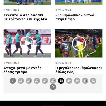
07/05/2024
07/05/2024
Τελευταίο στο Δασάκι…
«Ερυθρόλευκο» διπλό…
με τρίποντο επί της ΑΕΛ
στην Πάφο
07/05/2024
03/05/2024
Αποχαιρετά με εντός
O μεγάλος«ερυθρόλευκος»
έδρας τριάρα
άθλος (vid)
23
24
25
26
27
28
29
30
31
32