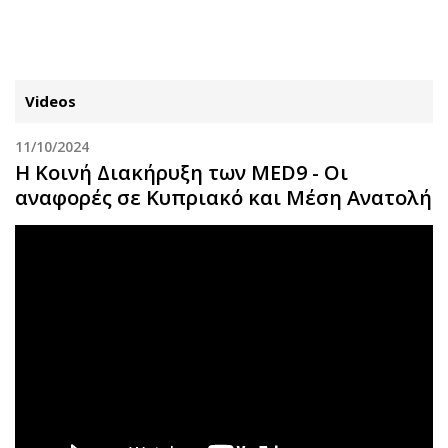
ΕΓΓΡΑΦΗ
ΕΙΣΟΔΟΣ
Videos
11/10/2024
ΚΑΤΗΓΟΡΙΕΣ
ΣΥΝΔΕΣΗ
Η Κοινή Διακήρυξη των MED9 - Οι
αναφορές σε Κυπριακό και Μέση Ανατολή
Κύπρος
Απόψεις
Παιδεία
Αρθρογραφία
Υγεία
The Hill
Πολιτική
Υγεία
Βουλευτικές 2026
Αγγελίες
Εκλογές 2024
Ενοικιάζονται
Προεδρικές 2023
Πωλούνται
Δημοσκοπήσεις
Ζητούν εργασία
Διπλωματία
Θέσεις εργασίας