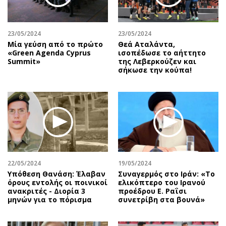
23/05/2024
23/05/2024
Μία γεύση από το πρώτο
Θεά Αταλάντα,
«Green Agenda Cyprus
ισοπέδωσε το αήττητο
Summit»
της Λεβερκούζεν και
σήκωσε την κούπα!
22/05/2024
19/05/2024
Υπόθεση Θανάση: Έλαβαν
Συναγερμός στο Ιράν: «Το
όρους εντολής οι ποινικοί
ελικόπτερο του Ιρανού
ανακριτές - Διορία 3
προέδρου Ε. Ραΐσι
μηνών για το πόρισμα
συνετρίβη στα βουνά»