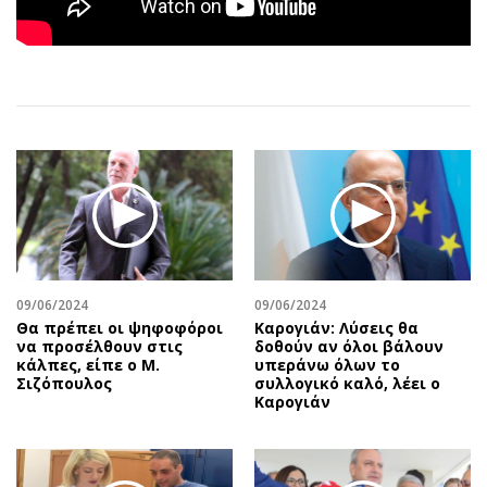
Αθλητισμός
Geek
Κύπρος
Νέα
Ελλάδα
Κινητά-tablets
Διεθνή
Social
Κληρώσεις Allwyn
Αυτοκίνηση
Οικονομική
Αφιερώματα
Οικονομία
Πολιτική
Real Estate
Οικονομία
Επιχειρήσεις
Γενικά
Αγορές
Αναδρομές
09/06/2024
09/06/2024
Θα πρέπει οι ψηφοφόροι
Καρογιάν: Λύσεις θα
Money Review
Πρόσωπα
να προσέλθουν στις
δοθούν αν όλοι βάλουν
κάλπες, είπε ο Μ.
υπεράνω όλων το
AstroBank Properties
Περιβάλλον
Σιζόπουλος
συλλογικό καλό, λέει ο
Trends
Good Life
Καρογιάν
Ενέργεια
Γυναίκα
Ναυτιλία
Showbiz