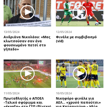
13/05/2024
12/05/2024
Ανδριάνα Νικολάου: «Μας
Φινάλε με συμβιβασμό
κλωτσούσαν σαν ένα
(vid)
φουσκωμένο πετσί στο
γήπεδο»
11/05/2024
10/05/2024
Πρωταθλητής ο ΑΠΟΕΛ
Νικηφόρο φινάλε για
-Τελικό σφύριγμα και
ΑΕΛ… «χρυσό παπούτσι»
«έκρηξη» στο ΓΣΠ (βίντεο)
για Κατσαντώνη – Ηλία