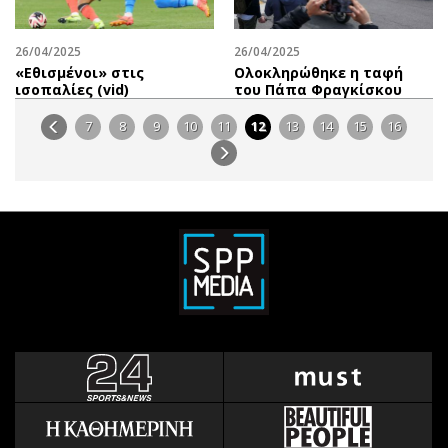
26/04/2025
26/04/2025
«Εθισμένοι» στις
Ολοκληρώθηκε η ταφή
ισοπαλίες (vid)
του Πάπα Φραγκίσκου
7
8
9
10
11
12
13
14
15
16