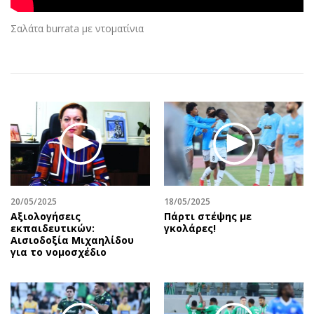
Αθλητισμός
Geek
Σαλάτα burrata με ντοματίνια
Κύπρος
Νέα
Ελλάδα
Κινητά-tablets
Διεθνή
Social
Κληρώσεις Allwyn
Αυτοκίνηση
Οικονομική
Αφιερώματα
Οικονομία
Πολιτική
Real Estate
Οικονομία
Επιχειρήσεις
Γενικά
Αγορές
Αναδρομές
20/05/2025
18/05/2025
Αξιολογήσεις
Πάρτι στέψης με
Money Review
Πρόσωπα
εκπαιδευτικών:
γκολάρες!
AstroBank Properties
Περιβάλλον
Αισιοδοξία Μιχαηλίδου
για το νομοσχέδιο
Trends
Good Life
Ενέργεια
Γυναίκα
Ναυτιλία
Showbiz