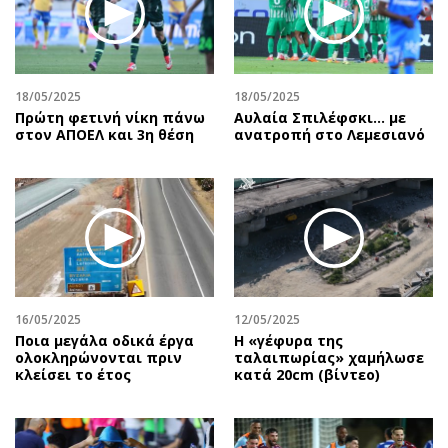
Περιβάλλον
Ταξίδια
Ελλάδα
Συνταγές
Κόσμος
Έξοδος
Παράξενα
Media
18/05/2025
18/05/2025
Πρώτη φετινή νίκη πάνω
Αυλαία Σπιλέφσκι... με
Πολιτισμός
Εκπομπές
στον ΑΠΟΕΛ και 3η θέση
ανατροπή στο Λεμεσιανό
Σινεμά
Wine routes
Θέατρο-Χορός
Podcasts
Μουσική
Uncut
Εικαστικά
Προσφορές
Βιβλίο
Προσωπικότητες στην ''Κ''
Χειρόγραφα
Επιστολές
16/05/2025
12/05/2025
Ποια μεγάλα οδικά έργα
H «γέφυρα της
ολοκληρώνονται πριν
ταλαιπωρίας» χαμήλωσε
κλείσει το έτος
κατά 20cm (βίντεο)