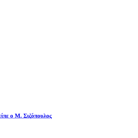
είπε ο Μ. Σιζόπουλος