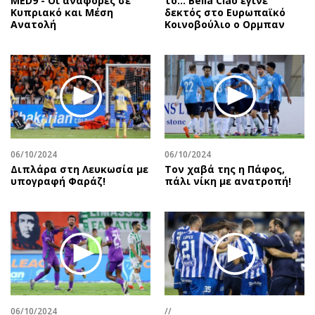
MED9 - Οι αναφορές σε
το… Bella Ciao έγινε
Κυπριακό και Μέση
δεκτός στο Ευρωπαϊκό
Ανατολή
Κοινοβούλιο ο Ορμπαν
06/10/2024
06/10/2024
Διπλάρα στη Λευκωσία με
Τον χαβά της η Πάφος,
υπογραφή Φαράζ!
πάλι νίκη με ανατροπή!
06/10/2024
//