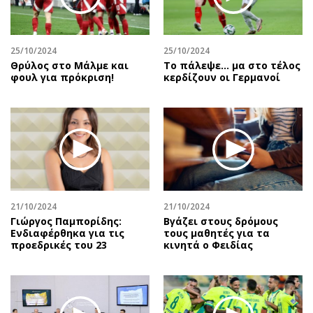
Περιβάλλον
Ταξίδια
Ελλάδα
Συνταγές
Κόσμος
Έξοδος
25/10/2024
25/10/2024
Παράξενα
Media
Θρύλος στο Μάλμε και
Το πάλεψε... μα στο τέλος
φουλ για πρόκριση!
κερδίζουν οι Γερμανοί
Πολιτισμός
Εκπομπές
Σινεμά
Wine routes
Θέατρο-Χορός
Podcasts
Μουσική
Uncut
Εικαστικά
Προσφορές
Βιβλίο
Προσωπικότητες στην ''Κ''
Χειρόγραφα
Επιστολές
21/10/2024
21/10/2024
Γιώργος Παμπορίδης:
Βγάζει στους δρόμους
Ενδιαφέρθηκα για τις
τους μαθητές για τα
προεδρικές του 23
κινητά ο Φειδίας