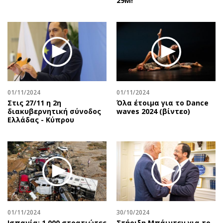
29Μ!
01/11/2024
01/11/2024
Στις 27/11 η 2η
Όλα έτοιμα για το Dance
διακυβερνητική σύνοδος
waves 2024 (βίντεο)
Ελλάδας - Κύπρου
01/11/2024
30/10/2024
Ισπανία: 1.000 στρατιώτες
Στήριξη Μπάιντεν για το