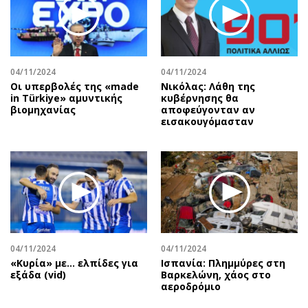
Περιβάλλον
Ταξίδια
Ελλάδα
Συνταγές
Κόσμος
Έξοδος
Παράξενα
Media
04/11/2024
04/11/2024
Πολιτισμός
Εκπομπές
Οι υπερβολές της «made
Νικόλας: Λάθη της
in Türkiye» αμυντικής
κυβέρνησης θα
Σινεμά
Wine routes
βιομηχανίας
αποφεύγονταν αν
εισακουγόμασταν
Θέατρο-Χορός
Podcasts
Μουσική
Uncut
Εικαστικά
Προσφορές
Βιβλίο
Προσωπικότητες στην ''Κ''
Χειρόγραφα
Επιστολές
04/11/2024
04/11/2024
«Κυρία» με... ελπίδες για
Ισπανία: Πλημμύρες στη
εξάδα (vid)
Βαρκελώνη, χάος στο
αεροδρόμιο