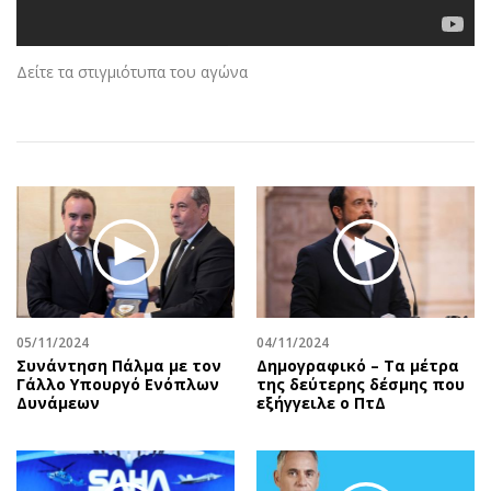
Αθλητισμός
Geek
Κύπρος
Νέα
Δείτε τα στιγμιότυπα του αγώνα
Ελλάδα
Κινητά-tablets
Διεθνή
Social
Κληρώσεις Allwyn
Αυτοκίνηση
Οικονομική
Αφιερώματα
Οικονομία
Πολιτική
Real Estate
Οικονομία
Επιχειρήσεις
Γενικά
Αγορές
Αναδρομές
Money Review
Πρόσωπα
05/11/2024
04/11/2024
Συνάντηση Πάλμα με τον
Δημογραφικό – Τα μέτρα
AstroBank Properties
Περιβάλλον
Γάλλο Υπουργό Ενόπλων
της δεύτερης δέσμης που
Trends
Good Life
Δυνάμεων
εξήγγειλε ο ΠτΔ
Ενέργεια
Γυναίκα
Ναυτιλία
Showbiz