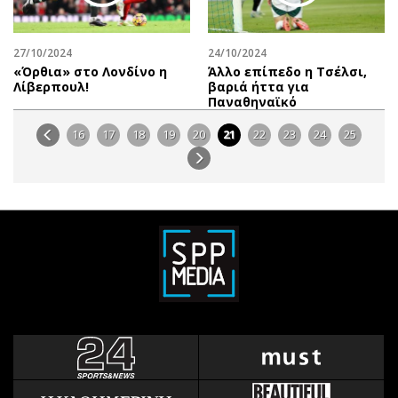
27/10/2024
24/10/2024
«Όρθια» στο Λονδίνο η
Άλλο επίπεδο η Τσέλσι,
Λίβερπουλ!
βαριά ήττα για
Παναθηναϊκό
16
17
18
19
20
21
22
23
24
25