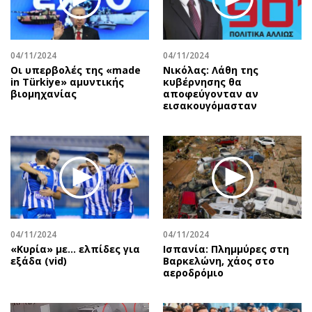
Περιβάλλον
Ταξίδια
Ελλάδα
Συνταγές
Κόσμος
Έξοδος
04/11/2024
04/11/2024
Παράξενα
Media
Οι υπερβολές της «made
Νικόλας: Λάθη της
in Türkiye» αμυντικής
κυβέρνησης θα
Πολιτισμός
Εκπομπές
βιομηχανίας
αποφεύγονταν αν
Σινεμά
Wine routes
εισακουγόμασταν
Θέατρο-Χορός
Podcasts
Μουσική
Uncut
Εικαστικά
Προσφορές
Βιβλίο
Προσωπικότητες στην ''Κ''
Χειρόγραφα
Επιστολές
04/11/2024
04/11/2024
«Κυρία» με... ελπίδες για
Ισπανία: Πλημμύρες στη
εξάδα (vid)
Βαρκελώνη, χάος στο
αεροδρόμιο