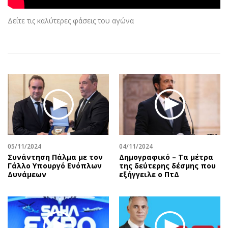
Αθλητισμός
Geek
Δείτε τις καλύτερες φάσεις του αγώνα
Κύπρος
Νέα
Ελλάδα
Κινητά-tablets
Διεθνή
Social
Κληρώσεις Allwyn
Αυτοκίνηση
Οικονομική
Αφιερώματα
Οικονομία
Πολιτική
Real Estate
Οικονομία
Επιχειρήσεις
Γενικά
Αγορές
Αναδρομές
05/11/2024
04/11/2024
Συνάντηση Πάλμα με τον
Δημογραφικό – Τα μέτρα
Money Review
Πρόσωπα
Γάλλο Υπουργό Ενόπλων
της δεύτερης δέσμης που
AstroBank Properties
Περιβάλλον
Δυνάμεων
εξήγγειλε ο ΠτΔ
Trends
Good Life
Ενέργεια
Γυναίκα
Ναυτιλία
Showbiz