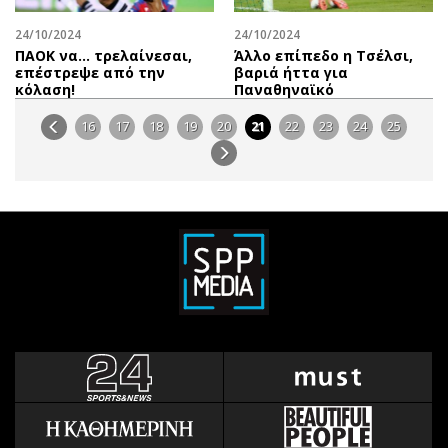
24/10/2024
24/10/2024
ΠΑΟΚ να… τρελαίνεσαι,
Άλλο επίπεδο η Τσέλσι,
επέστρεψε από την
βαριά ήττα για
κόλαση!
Παναθηναϊκό
16
17
18
19
20
21
22
23
24
25