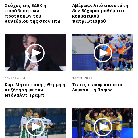
Στόχος της ΕΔΕΚ η
Αβέρωφ: Από αποστάτη
παράδοση των
δεν δέχομαι μαθήματα
προτάσεων του
κομματικού
συνεδρίου της στον ΠτΔ
πατριωτισμού
11/11/2024
10/11/2024
Κυρ. Μητσοτάκης: Θερμή η
Τσαφ, τσουφ και από
συζήτηση με τον
Λεμεσό... η Πάφος
Ντόναλντ Τραμπ