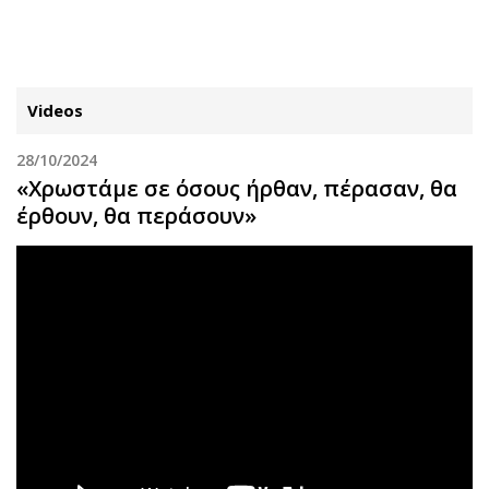
ΕΓΓΡΑΦΗ
ΕΙΣΟΔΟΣ
Videos
28/10/2024
ΚΑΤΗΓΟΡΙΕΣ
ΣΥΝΔΕΣΗ
«Χρωστάμε σε όσους ήρθαν, πέρασαν, θα
έρθουν, θα περάσουν»
Κύπρος
Απόψεις
Παιδεία
Αρθρογραφία
Υγεία
The Hill
Πολιτική
Υγεία
Βουλευτικές 2026
Αγγελίες
Εκλογές 2024
Ενοικιάζονται
Προεδρικές 2023
Πωλούνται
Δημοσκοπήσεις
Ζητούν εργασία
Διπλωματία
Θέσεις εργασίας