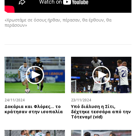
Αθλητισμός
Geek
Κύπρος
Νέα
«Χρωστάμε σε όσους ήρθαν, πέρασαν, θα έρθουν, θα
Ελλάδα
Κινητά-tablets
περάσουν»
Διεθνή
Social
Κληρώσεις Allwyn
Αυτοκίνηση
Οικονομική
Αφιερώματα
Οικονομία
Πολιτική
Real Estate
Οικονομία
Επιχειρήσεις
Γενικά
Αγορές
Αναδρομές
Money Review
Πρόσωπα
24/11/2024
23/11/2024
AstroBank Properties
Περιβάλλον
Δοκάρια και Φλόρες… το
Υπό διάλυση η Σίτι,
Trends
Good Life
κράτησαν στην ισοπαλία
δέχτηκε τεσσάρα από την
Τότεναμ! (vid)
Ενέργεια
Γυναίκα
Ναυτιλία
Showbiz