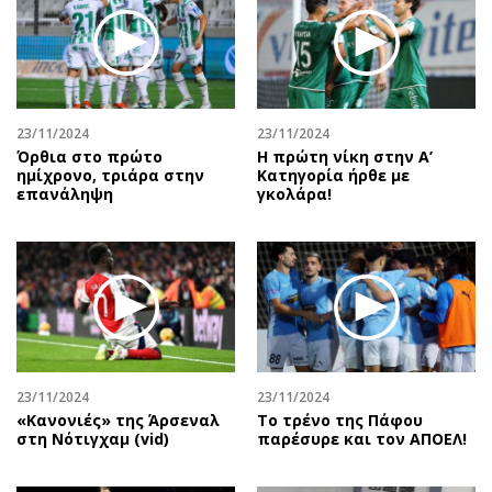
Περιβάλλον
Ταξίδια
Ελλάδα
Συνταγές
Κόσμος
Έξοδος
Παράξενα
Media
Πολιτισμός
Εκπομπές
23/11/2024
23/11/2024
Όρθια στο πρώτο
Η πρώτη νίκη στην Α’
Σινεμά
Wine routes
ημίχρονο, τριάρα στην
Κατηγορία ήρθε με
επανάληψη
γκολάρα!
Θέατρο-Χορός
Podcasts
Μουσική
Uncut
Εικαστικά
Προσφορές
Βιβλίο
Προσωπικότητες στην ''Κ''
Χειρόγραφα
Επιστολές
23/11/2024
23/11/2024
«Κανονιές» της Άρσεναλ
Το τρένο της Πάφου
στη Νότιγχαμ (vid)
παρέσυρε και τον ΑΠΟΕΛ!