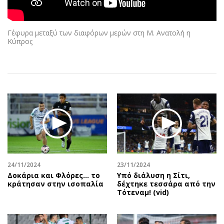
Αθλητισμός
Geek
Κύπρος
Νέα
Γέφυρα μεταξύ των διαφόρων μερών στη Μ. Ανατολή η
Ελλάδα
Κινητά-tablets
Κύπρος
Διεθνή
Social
Κληρώσεις Allwyn
Αυτοκίνηση
Οικονομική
Αφιερώματα
Οικονομία
Πολιτική
Real Estate
Οικονομία
Επιχειρήσεις
Γενικά
Αγορές
Αναδρομές
Money Review
Πρόσωπα
24/11/2024
23/11/2024
AstroBank Properties
Περιβάλλον
Δοκάρια και Φλόρες… το
Υπό διάλυση η Σίτι,
Trends
Good Life
κράτησαν στην ισοπαλία
δέχτηκε τεσσάρα από την
Τότεναμ! (vid)
Ενέργεια
Γυναίκα
Ναυτιλία
Showbiz