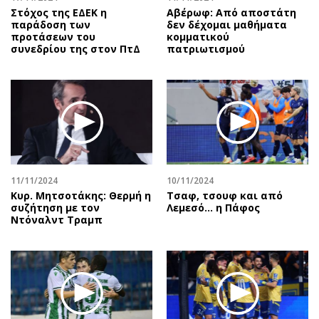
Στόχος της ΕΔΕΚ η
Αβέρωφ: Από αποστάτη
παράδοση των
δεν δέχομαι μαθήματα
προτάσεων του
κομματικού
συνεδρίου της στον ΠτΔ
πατριωτισμού
11/11/2024
10/11/2024
Κυρ. Μητσοτάκης: Θερμή η
Τσαφ, τσουφ και από
συζήτηση με τον
Λεμεσό... η Πάφος
Ντόναλντ Τραμπ