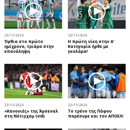
Περιβάλλον
Ταξίδια
Ελλάδα
Συνταγές
Κόσμος
Έξοδος
Παράξενα
Media
Πολιτισμός
Εκπομπές
23/11/2024
23/11/2024
Όρθια στο πρώτο
Η πρώτη νίκη στην Α’
Σινεμά
Wine routes
ημίχρονο, τριάρα στην
Κατηγορία ήρθε με
επανάληψη
γκολάρα!
Θέατρο-Χορός
Podcasts
Μουσική
Uncut
Εικαστικά
Προσφορές
Βιβλίο
Προσωπικότητες στην ''Κ''
Χειρόγραφα
Επιστολές
23/11/2024
23/11/2024
«Κανονιές» της Άρσεναλ
Το τρένο της Πάφου
στη Νότιγχαμ (vid)
παρέσυρε και τον ΑΠΟΕΛ!