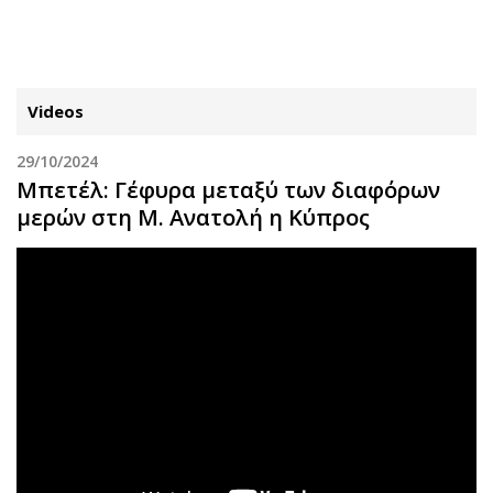
ΕΓΓΡΑΦΗ
ΕΙΣΟΔΟΣ
Videos
29/10/2024
ΚΑΤΗΓΟΡΙΕΣ
ΣΥΝΔΕΣΗ
Μπετέλ: Γέφυρα μεταξύ των διαφόρων
μερών στη Μ. Ανατολή η Κύπρος
Κύπρος
Απόψεις
Παιδεία
Αρθρογραφία
Υγεία
The Hill
Πολιτική
Υγεία
Βουλευτικές 2026
Αγγελίες
Εκλογές 2024
Ενοικιάζονται
Προεδρικές 2023
Πωλούνται
Δημοσκοπήσεις
Ζητούν εργασία
Διπλωματία
Θέσεις εργασίας