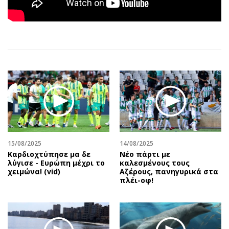
Αθλητισμός
Geek
Κύπρος
Νέα
Ελλάδα
Κινητά-tablets
Διεθνή
Social
Κληρώσεις Allwyn
Αυτοκίνηση
Οικονομική
Αφιερώματα
Οικονομία
Πολιτική
Real Estate
Οικονομία
Επιχειρήσεις
Γενικά
Αγορές
Αναδρομές
15/08/2025
14/08/2025
Καρδιοχτύπησε μα δε
Νέο πάρτι με
Money Review
Πρόσωπα
λύγισε - Ευρώπη μέχρι το
καλεσμένους τους
χειμώνα! (vid)
Αζέρους, πανηγυρικά στα
AstroBank Properties
Περιβάλλον
πλέι-οφ!
Trends
Good Life
Ενέργεια
Γυναίκα
Ναυτιλία
Showbiz