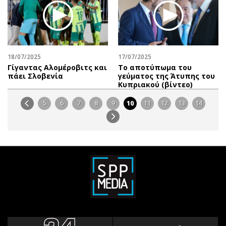
18/07/2025
17/07/2025
Γίγαντας Αλομέροβιτς και
Το αποτύπωμα του
πάει Σλοβενία
γεύματος της Άτυπης του
Κυπριακού (βίντεο)
5
6
7
8
9
10
11
12
13
14