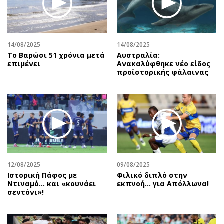
Περιβάλλον
Ταξίδια
Ελλάδα
Συνταγές
Κόσμος
Έξοδος
14/08/2025
14/08/2025
Παράξενα
Media
Το Βαρώσι 51 χρόνια μετά
Αυστραλία:
Πολιτισμός
Εκπομπές
επιμένει
Ανακαλύφθηκε νέο είδος
προϊστορικής φάλαινας
Σινεμά
Wine routes
Θέατρο-Χορός
Podcasts
Μουσική
Uncut
Εικαστικά
Προσφορές
Βιβλίο
Προσωπικότητες στην ''Κ''
Χειρόγραφα
Επιστολές
12/08/2025
09/08/2025
Ιστορική Πάφος με
Φιλικό διπλό στην
Ντιναμό… και «κουνάει
εκπνοή… για Απόλλωνα!
σεντόνι»!