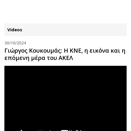
ΕΓΓΡΑΦΗ
ΕΙΣΟΔΟΣ
Videos
30/10/2024
ΚΑΤΗΓΟΡΙΕΣ
ΣΥΝΔΕΣΗ
Γιώργος Κουκουμάς: Η ΚΝΕ, η εικόνα και η
επόμενη μέρα του ΑΚΕΛ
Κύπρος
Απόψεις
Παιδεία
Αρθρογραφία
Υγεία
The Hill
Πολιτική
Υγεία
Βουλευτικές 2026
Αγγελίες
Εκλογές 2024
Ενοικιάζονται
Προεδρικές 2023
Πωλούνται
Δημοσκοπήσεις
Ζητούν εργασία
Διπλωματία
Θέσεις εργασίας