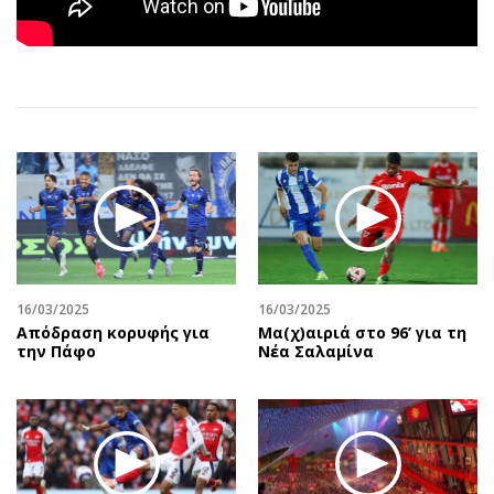
Αθλητισμός
Geek
Κύπρος
Νέα
Ελλάδα
Κινητά-tablets
Διεθνή
Social
Κληρώσεις Allwyn
Αυτοκίνηση
Οικονομική
Αφιερώματα
Οικονομία
Πολιτική
Real Estate
Οικονομία
Επιχειρήσεις
Γενικά
Αγορές
Αναδρομές
16/03/2025
16/03/2025
Απόδραση κορυφής για
Μα(χ)αιριά στο 96’ για τη
Money Review
Πρόσωπα
την Πάφο
Νέα Σαλαμίνα
AstroBank Properties
Περιβάλλον
Trends
Good Life
Ενέργεια
Γυναίκα
Ναυτιλία
Showbiz