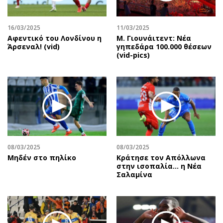
Περιβάλλον
Ταξίδια
Ελλάδα
Συνταγές
16/03/2025
11/03/2025
Κόσμος
Έξοδος
Αφεντικό του Λονδίνου η
Μ. Γιουνάιτεντ: Νέα
Παράξενα
Media
Άρσεναλ! (vid)
γηπεδάρα 100.000 θέσεων
(vid-pics)
Πολιτισμός
Εκπομπές
Σινεμά
Wine routes
Θέατρο-Χορός
Podcasts
Μουσική
Uncut
Εικαστικά
Προσφορές
Βιβλίο
Προσωπικότητες στην ''Κ''
Χειρόγραφα
Επιστολές
08/03/2025
08/03/2025
Μηδέν στο πηλίκο
Κράτησε τον Απόλλωνα
στην ισοπαλία… η Νέα
Σαλαμίνα