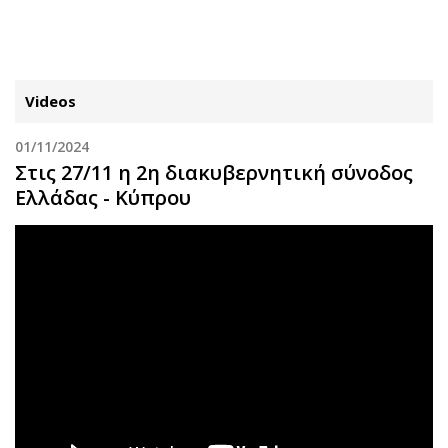
ΕΓΓΡΑΦΗ
ΕΙΣΟΔΟΣ
Videos
01/11/2024
ΚΑΤΗΓΟΡΙΕΣ
ΣΥΝΔΕΣΗ
Στις 27/11 η 2η διακυβερνητική σύνοδος
Ελλάδας - Κύπρου
Κύπρος
Απόψεις
Παιδεία
Αρθρογραφία
Υγεία
The Hill
Πολιτική
Υγεία
Βουλευτικές 2026
Αγγελίες
Εκλογές 2024
Ενοικιάζονται
Προεδρικές 2023
Πωλούνται
Δημοσκοπήσεις
Ζητούν εργασία
Διπλωματία
Θέσεις εργασίας