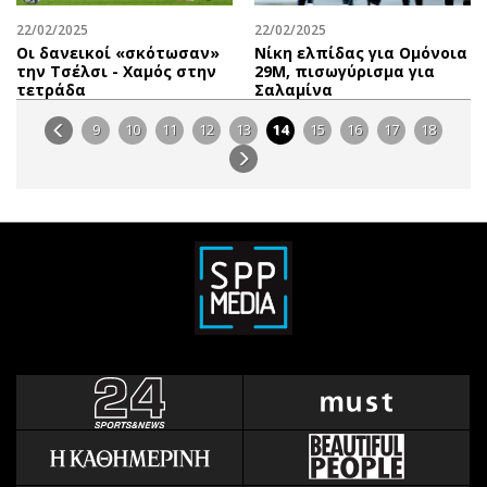
22/02/2025
22/02/2025
Οι δανεικοί «σκότωσαν»
Νίκη ελπίδας για Ομόνοια
την Τσέλσι - Χαμός στην
29Μ, πισωγύρισμα για
τετράδα
Σαλαμίνα
9
10
11
12
13
14
15
16
17
18