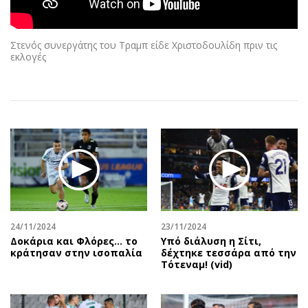
Αθλητισμός
Geek
Κύπρος
Νέα
Στενός συνεργάτης του Τραμπ είδε Χριστοδουλίδη πριν τις
Ελλάδα
Κινητά-tablets
εκλογές
Διεθνή
Social
Κληρώσεις Allwyn
Αυτοκίνηση
Οικονομική
Αφιερώματα
Οικονομία
Πολιτική
Real Estate
Οικονομία
Επιχειρήσεις
Γενικά
Αγορές
Αναδρομές
Money Review
Πρόσωπα
24/11/2024
23/11/2024
AstroBank Properties
Περιβάλλον
Δοκάρια και Φλόρες… το
Υπό διάλυση η Σίτι,
Trends
Good Life
κράτησαν στην ισοπαλία
δέχτηκε τεσσάρα από την
Τότεναμ! (vid)
Ενέργεια
Γυναίκα
Ναυτιλία
Showbiz