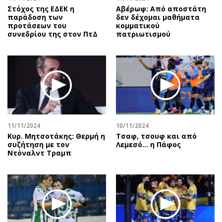
Στόχος της ΕΔΕΚ η
Αβέρωφ: Από αποστάτη
παράδοση των
δεν δέχομαι μαθήματα
προτάσεων του
κομματικού
συνεδρίου της στον ΠτΔ
πατριωτισμού
11/11/2024
10/11/2024
Κυρ. Μητσοτάκης: Θερμή η
Τσαφ, τσουφ και από
συζήτηση με τον
Λεμεσό... η Πάφος
Ντόναλντ Τραμπ