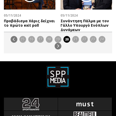
05/11/2024
05/11/2024
Προβάδισμα Χάρις δείχνει
Συνάντηση Πάλμα με τον
το πρώτο exit poll
Γάλλο Υπουργό Ενόπλων
Δυνάμεων
15
16
17
18
19
20
21
22
23
24