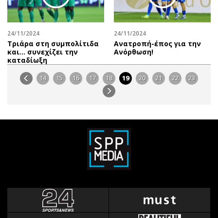
24/11/2024
24/11/2024
Τριάρα στη συμπολίτιδα
Ανατροπή-έπος για την
και… συνεχίζει την
Ανόρθωση!
καταδίωξη
14
15
16
17
18
19
20
21
22
23