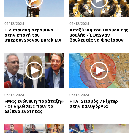
Περιβάλλον
Ταξίδια
Ελλάδα
Συνταγές
Κόσμος
Έξοδος
05/12/2024
05/12/2024
Παράξενα
Media
Η κυπριακή αεράμυνα
Απαξίωση του Θεσμού της
στην εποχή του
Βουλής - Έψαχναν
Πολιτισμός
Εκπομπές
υπερσύγχρονου Barak MX
βουλευτές να ψηφίσουν
Σινεμά
Wine routes
Θέατρο-Χορός
Podcasts
Μουσική
Uncut
Εικαστικά
Προσφορές
Βιβλίο
Προσωπικότητες στην ''Κ''
Χειρόγραφα
Επιστολές
05/12/2024
05/12/2024
«Μας ενώνει η παράταξη»
ΗΠΑ: Σεισμός 7 Ρίχτερ
- Οι δηλώσεις πριν το
στην Καλιφόρνια
δείπνο ενότητας