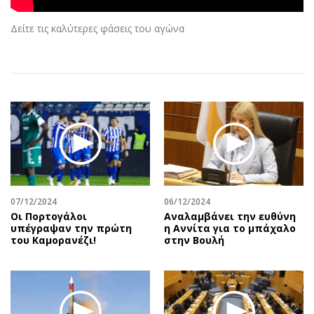
Αθλητισμός
Geek
Δείτε τις καλύτερες φάσεις του αγώνα
Κύπρος
Νέα
Ελλάδα
Κινητά-tablets
Διεθνή
Social
Κληρώσεις Allwyn
Αυτοκίνηση
Οικονομική
Αφιερώματα
Οικονομία
Πολιτική
Real Estate
Οικονομία
Επιχειρήσεις
Γενικά
Αγορές
Αναδρομές
07/12/2024
06/12/2024
Οι Πορτογάλοι
Αναλαμβάνει την ευθύνη
Money Review
Πρόσωπα
υπέγραψαν την πρώτη
η Αννίτα για το μπάχαλο
AstroBank Properties
Περιβάλλον
του Καμορανέζι!
στην Βουλή
Trends
Good Life
Ενέργεια
Γυναίκα
Ναυτιλία
Showbiz