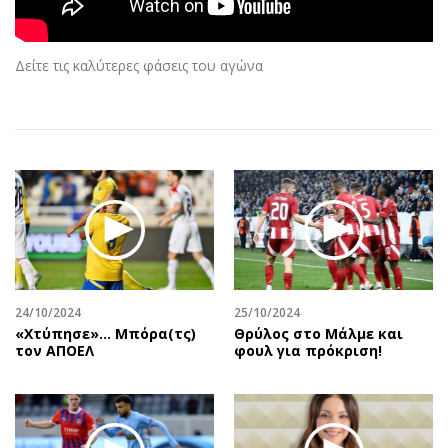
Αθλητισμός
Geek
Κύπρος
Νέα
Δείτε τις καλύτερες φάσεις του αγώνα
Ελλάδα
Κινητά-tablets
Διεθνή
Social
Κληρώσεις Allwyn
Αυτοκίνηση
Οικονομική
Αφιερώματα
Οικονομία
Πολιτική
Real Estate
Οικονομία
Επιχειρήσεις
Γενικά
Αγορές
Αναδρομές
Money Review
Πρόσωπα
24/10/2024
25/10/2024
«Χτύπησε»… Μπόρα(τς)
Θρύλος στο Μάλμε και
AstroBank Properties
Περιβάλλον
τον ΑΠΟΕΛ
φουλ για πρόκριση!
Trends
Good Life
Ενέργεια
Γυναίκα
Ναυτιλία
Showbiz