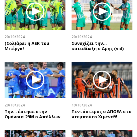
20/10/2024
20/10/2024
(Σολ)άρει η ΑΕΚ του
Συνεχίζει την…
Μπέργκ!
καταδίωξη ο Άρης (vid)
20/10/2024
19/10/2024
Την… έστησε στην
Πεντάστερος ο ΑΠΟΕΛ στο
Ομόνοια 29Μ ο Απόλλων
ντεμπούτο Χιμένεθ!