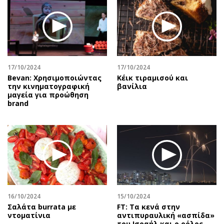
17/10/2024
17/10/2024
Bevan: Χρησιμοποιώντας
Κέικ τιραμισού και
την κινηματογραφική
βανίλια
μαγεία για προώθηση
brand
16/10/2024
15/10/2024
Σαλάτα burrata με
FT: Tα κενά στην
ντοματίνια
αντιπυραυλική «ασπίδα»
του Ισραήλ και ο ρόλος