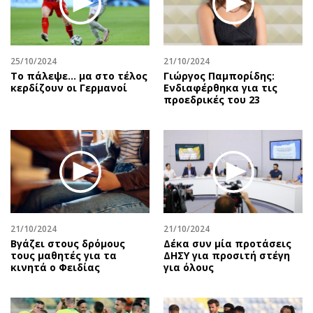
Περιβάλλον
Ταξίδια
Ελλάδα
Συνταγές
Κόσμος
Έξοδος
25/10/2024
21/10/2024
Παράξενα
Media
Το πάλεψε... μα στο τέλος
Γιώργος Παμπορίδης:
Πολιτισμός
Εκπομπές
κερδίζουν οι Γερμανοί
Ενδιαφέρθηκα για τις
προεδρικές του 23
Σινεμά
Wine routes
Θέατρο-Χορός
Podcasts
Μουσική
Uncut
Εικαστικά
Προσφορές
Βιβλίο
Προσωπικότητες στην ''Κ''
Χειρόγραφα
Επιστολές
21/10/2024
21/10/2024
Βγάζει στους δρόμους
Δέκα συν μία προτάσεις
τους μαθητές για τα
ΔΗΣΥ για προσιτή στέγη
κινητά ο Φειδίας
για όλους