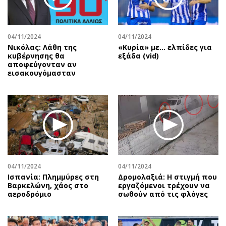
Περιβάλλον
Ταξίδια
Ελλάδα
Συνταγές
Κόσμος
Έξοδος
04/11/2024
04/11/2024
Παράξενα
Media
Νικόλας: Λάθη της
«Κυρία» με... ελπίδες για
κυβέρνησης θα
εξάδα (vid)
Πολιτισμός
Εκπομπές
αποφεύγονταν αν
εισακουγόμασταν
Σινεμά
Wine routes
Θέατρο-Χορός
Podcasts
Μουσική
Uncut
Εικαστικά
Προσφορές
Βιβλίο
Προσωπικότητες στην ''Κ''
Χειρόγραφα
Επιστολές
04/11/2024
04/11/2024
Ισπανία: Πλημμύρες στη
Δρομολαξιά: Η στιγμή που
Βαρκελώνη, χάος στο
εργαζόμενοι τρέχουν να
αεροδρόμιο
σωθούν από τις φλόγες