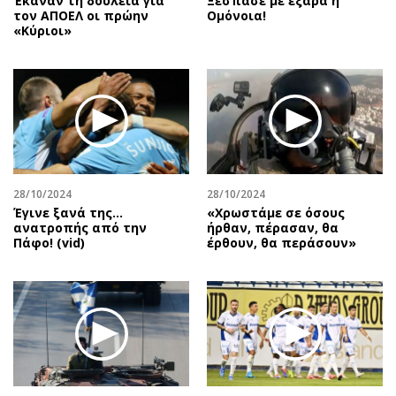
Έκαναν τη δουλειά για
Ξέσπασε με εξάρα η
τον ΑΠΟΕΛ οι πρώην
Ομόνοια!
«Κύριοι»
28/10/2024
28/10/2024
Έγινε ξανά της…
«Χρωστάμε σε όσους
ανατροπής από την
ήρθαν, πέρασαν, θα
Πάφο! (vid)
έρθουν, θα περάσουν»