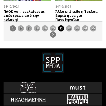
24/10/2024
24/10/2024
ΠΑΟΚ να… τρελαίνεσαι,
Άλλο επίπεδο η Τσέλσι,
επέστρεψε από την
βαριά ήττα για
κόλαση!
Παναθηναϊκό
16
17
18
19
20
21
22
23
24
25