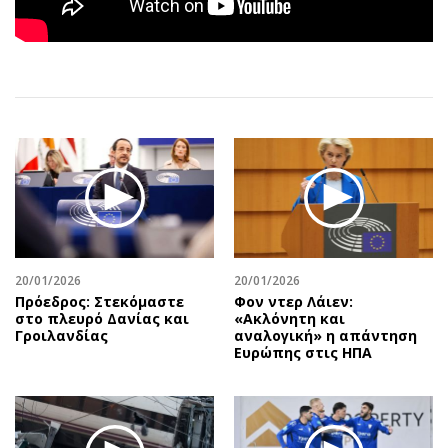
Αθλητισμός
Geek
Κύπρος
Νέα
Ελλάδα
Κινητά-tablets
Διεθνή
Social
Κληρώσεις Allwyn
Αυτοκίνηση
Οικονομική
Αφιερώματα
Οικονομία
Πολιτική
Real Estate
Οικονομία
Επιχειρήσεις
Γενικά
Αγορές
Αναδρομές
20/01/2026
20/01/2026
Πρόεδρος: Στεκόμαστε
Φον ντερ Λάιεν:
Money Review
Πρόσωπα
στο πλευρό Δανίας και
«Ακλόνητη και
Γροιλανδίας
αναλογική» η απάντηση
AstroBank Properties
Περιβάλλον
Ευρώπης στις ΗΠΑ
Trends
Good Life
Ενέργεια
Γυναίκα
Ναυτιλία
Showbiz