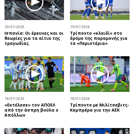
Περιβάλλον
Ταξίδια
Ελλάδα
Συνταγές
Κόσμος
Έξοδος
20/01/2026
19/01/2026
Παράξενα
Media
Ισπανία: Οι έρευνες και οι
Τρίποντο «κλειδί» στο
Πολιτισμός
Εκπομπές
θεωρίες για τα αίτια της
δρόμο της παραμονής για
τραγωδίας
τα «Περιστέρια»
Σινεμά
Wine routes
Θέατρο-Χορός
Podcasts
Μουσική
Uncut
Εικαστικά
Προσφορές
Βιβλίο
Προσωπικότητες στην ''Κ''
Χειρόγραφα
Επιστολές
18/01/2026
18/01/2026
«Εκτέλεσε» τον ΑΠΟΕΛ
Τρίποντο με Μιλίτσεβιτς-
από την άσπρη βούλα ο
Καμπρέρα για την ΑΕΚ
Απόλλων