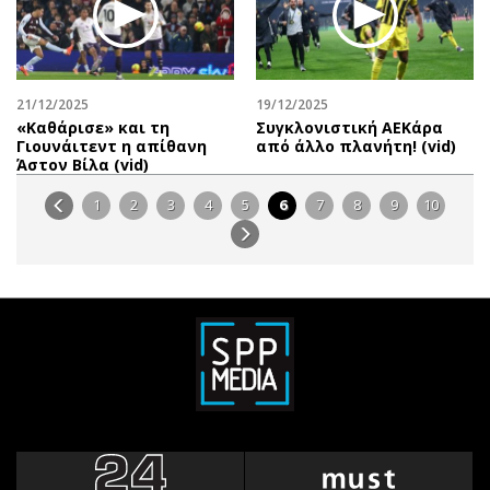
21/12/2025
19/12/2025
«Καθάρισε» και τη
Συγκλονιστική ΑΕΚάρα
Γιουνάιτεντ η απίθανη
από άλλο πλανήτη! (vid)
Άστον Βίλα (vid)
1
2
3
4
5
6
7
8
9
10