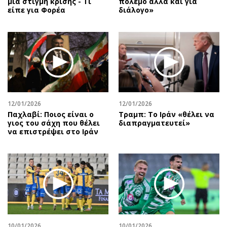
μια στιγμή κρίσης - Τι
πόλεμο αλλά και για
είπε για Φορέα
διάλογο»
12/01/2026
12/01/2026
Παχλαβί: Ποιος είναι ο
Τραμπ: Το Ιράν «θέλει να
γιος του σάχη που θέλει
διαπραγματευτεί»
να επιστρέψει στο Ιράν
10/01/2026
10/01/2026