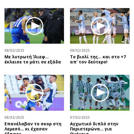
08/02/2025
08/02/2025
Με λυτρωτή Ίλιεφ…
Το βιολί της… και στο +7
έκλεισε το μάτι σε εξάδα
απ’ τον δεύτερο!
08/02/2025
07/02/2025
Επανέλαβαν το σκορ στη
Αγχωτικό διπλό στην
Λεμεσό… κι έχασαν
Περιστερώνα… για
έδαφος
Ομόνοια