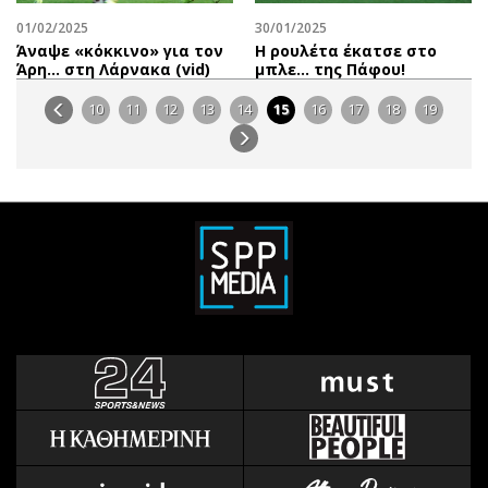
01/02/2025
30/01/2025
Άναψε «κόκκινο» για τον
Η ρουλέτα έκατσε στο
Άρη… στη Λάρνακα (vid)
μπλε… της Πάφου!
10
11
12
13
14
15
16
17
18
19