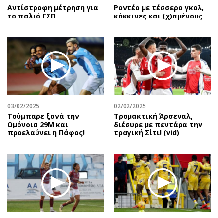
Αντίστροφη μέτρηση για
Ροντέο με τέσσερα γκολ,
το παλιό ΓΣΠ
κόκκινες και (χ)αμένους
03/02/2025
02/02/2025
Τούμπαρε ξανά την
Τρομακτική Άρσεναλ,
Ομόνοια 29Μ και
διέσυρε με πεντάρα την
προελαύνει η Πάφος!
τραγική Σίτι! (vid)