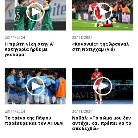
Περιβάλλον
Ταξίδια
Ελλάδα
Συνταγές
Κόσμος
Έξοδος
Παράξενα
Media
Πολιτισμός
Εκπομπές
23/11/2024
23/11/2024
Η πρώτη νίκη στην Α’
«Κανονιές» της Άρσεναλ
Σινεμά
Wine routes
Κατηγορία ήρθε με
στη Νότιγχαμ (vid)
γκολάρα!
Θέατρο-Χορός
Podcasts
Μουσική
Uncut
Εικαστικά
Προσφορές
Βιβλίο
Προσωπικότητες στην ''Κ''
Χειρόγραφα
Επιστολές
23/11/2024
20/11/2024
Το τρένο της Πάφου
Ναδάλ: «Το σώμα μου δεν
παρέσυρε και τον ΑΠΟΕΛ!
αντέχει και πρέπει να το
αποδεχθώ»