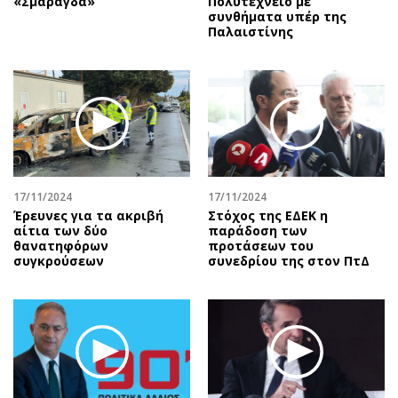
«Σμαράγδα»
Πολυτεχνείο με
συνθήματα υπέρ της
Παλαιστίνης
17/11/2024
17/11/2024
Έρευνες για τα ακριβή
Στόχος της ΕΔΕΚ η
αίτια των δύο
παράδοση των
θανατηφόρων
προτάσεων του
συγκρούσεων
συνεδρίου της στον ΠτΔ