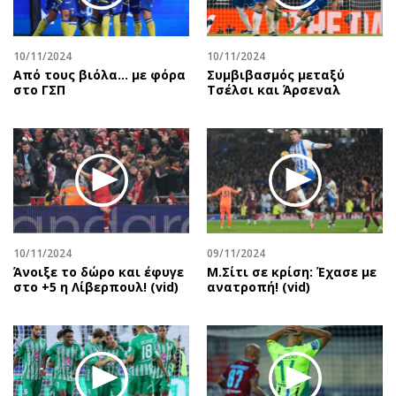
10/11/2024
10/11/2024
Από τους βιόλα... με φόρα
Συμβιβασμός μεταξύ
στο ΓΣΠ
Τσέλσι και Άρσεναλ
10/11/2024
09/11/2024
Άνοιξε το δώρο και έφυγε
Μ.Σίτι σε κρίση: Έχασε με
στο +5 η Λίβερπουλ! (vid)
ανατροπή! (vid)