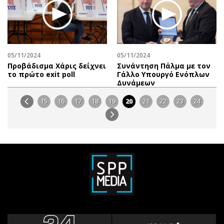
05/11/2024
05/11/2024
Προβάδισμα Χάρις δείχνει
Συνάντηση Πάλμα με τον
το πρώτο exit poll
Γάλλο Υπουργό Ενόπλων
Δυνάμεων
15
16
17
18
19
20
21
22
23
24