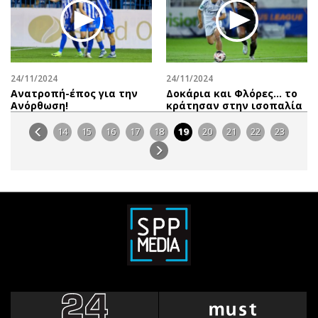
24/11/2024
24/11/2024
Ανατροπή-έπος για την
Δοκάρια και Φλόρες… το
Ανόρθωση!
κράτησαν στην ισοπαλία
14
15
16
17
18
19
20
21
22
23