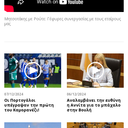
Αθλητισμός
Geek
Κύπρος
Νέα
Μητσοτάκης με Ρούτε: Γέφυρες συνεργασίας με τους εταίρους
Ελλάδα
Κινητά-tablets
μας
Διεθνή
Social
Κληρώσεις Allwyn
Αυτοκίνηση
Οικονομική
Αφιερώματα
Οικονομία
Πολιτική
Real Estate
Οικονομία
Επιχειρήσεις
Γενικά
Αγορές
Αναδρομές
Money Review
Πρόσωπα
07/12/2024
06/12/2024
AstroBank Properties
Περιβάλλον
Οι Πορτογάλοι
Αναλαμβάνει την ευθύνη
Trends
Good Life
υπέγραψαν την πρώτη
η Αννίτα για το μπάχαλο
του Καμορανέζι!
στην Βουλή
Ενέργεια
Γυναίκα
Ναυτιλία
Showbiz