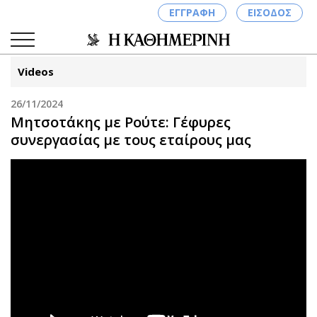
ΕΓΓΡΑΦΗ
ΕΙΣΟΔΟΣ
Videos
26/11/2024
ΚΑΤΗΓΟΡΙΕΣ
ΣΥΝΔΕΣΗ
Μητσοτάκης με Ρούτε: Γέφυρες
συνεργασίας με τους εταίρους μας
Κύπρος
Απόψεις
Παιδεία
Αρθρογραφία
Υγεία
The Hill
Πολιτική
Υγεία
Βουλευτικές 2026
Αγγελίες
Εκλογές 2024
Ενοικιάζονται
Προεδρικές 2023
Πωλούνται
Δημοσκοπήσεις
Ζητούν εργασία
Διπλωματία
Θέσεις εργασίας