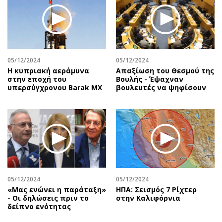
Περιβάλλον
Ταξίδια
Ελλάδα
Συνταγές
Κόσμος
Έξοδος
Παράξενα
Media
Πολιτισμός
Εκπομπές
05/12/2024
05/12/2024
Η κυπριακή αεράμυνα
Απαξίωση του Θεσμού της
Σινεμά
Wine routes
στην εποχή του
Βουλής - Έψαχναν
υπερσύγχρονου Barak MX
βουλευτές να ψηφίσουν
Θέατρο-Χορός
Podcasts
Μουσική
Uncut
Εικαστικά
Προσφορές
Βιβλίο
Προσωπικότητες στην ''Κ''
Χειρόγραφα
Επιστολές
05/12/2024
05/12/2024
«Μας ενώνει η παράταξη»
ΗΠΑ: Σεισμός 7 Ρίχτερ
- Οι δηλώσεις πριν το
στην Καλιφόρνια
δείπνο ενότητας