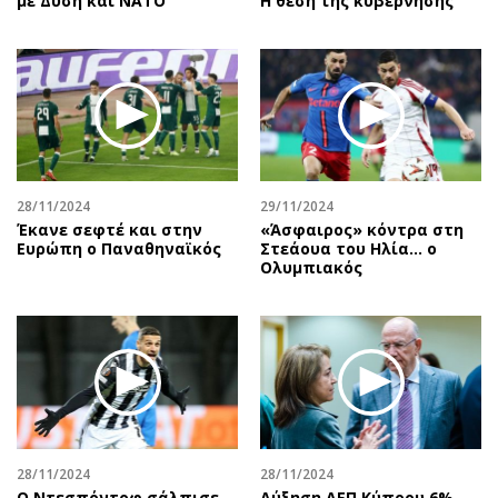
με Δύση και ΝΑΤΟ
Η θέση της κυβέρνησης
28/11/2024
29/11/2024
Έκανε σεφτέ και στην
«Άσφαιρος» κόντρα στη
Ευρώπη ο Παναθηναϊκός
Στεάουα του Ηλία... ο
Ολυμπιακός
28/11/2024
28/11/2024
Ο Ντεσπόντοφ σάλπισε
Αύξηση ΑΕΠ Κύπρου 6%