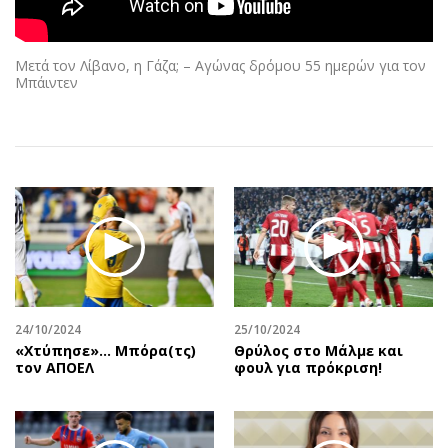
Αθλητισμός
Geek
Κύπρος
Νέα
Μετά τον Λίβανο, η Γάζα; – Αγώνας δρόμου 55 ημερών για τον
Ελλάδα
Κινητά-tablets
Μπάιντεν
Διεθνή
Social
Κληρώσεις Allwyn
Αυτοκίνηση
Οικονομική
Αφιερώματα
Οικονομία
Πολιτική
Real Estate
Οικονομία
Επιχειρήσεις
Γενικά
Αγορές
Αναδρομές
Money Review
Πρόσωπα
24/10/2024
25/10/2024
AstroBank Properties
Περιβάλλον
«Χτύπησε»… Μπόρα(τς)
Θρύλος στο Μάλμε και
Trends
Good Life
τον ΑΠΟΕΛ
φουλ για πρόκριση!
Ενέργεια
Γυναίκα
Ναυτιλία
Showbiz