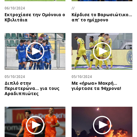
06/10/2024
//
Εκτροχίασε την Ομόνοια ο
Κέρδισε το Βαρωσιώτικο…
Κβιλιτάια
απ’ το ημίχρονο
05/10/2024
05/10/2024
Διπλό στην
Με «ήρωα» Μακρή…
Περιστερώνα… για τους
γιόρτασε τα 94χρονα!
Αραδιππιώτες