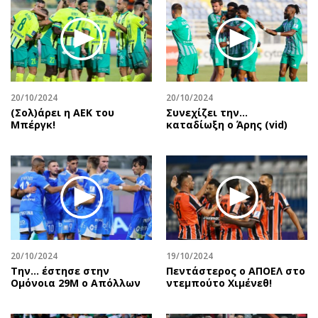
20/10/2024
20/10/2024
(Σολ)άρει η ΑΕΚ του
Συνεχίζει την…
Μπέργκ!
καταδίωξη ο Άρης (vid)
20/10/2024
19/10/2024
Την… έστησε στην
Πεντάστερος ο ΑΠΟΕΛ στο
Ομόνοια 29Μ ο Απόλλων
ντεμπούτο Χιμένεθ!