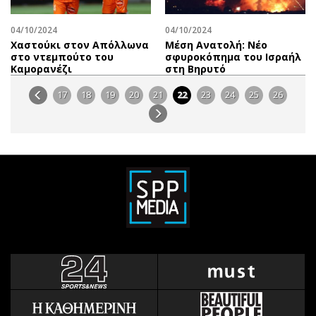
04/10/2024
04/10/2024
Χαστούκι στον Απόλλωνα
Mέση Ανατολή: Νέο
στο ντεμπούτο του
σφυροκόπημα του Ισραήλ
Καμορανέζι
στη Βηρυτό
17
18
19
20
21
22
23
24
25
26