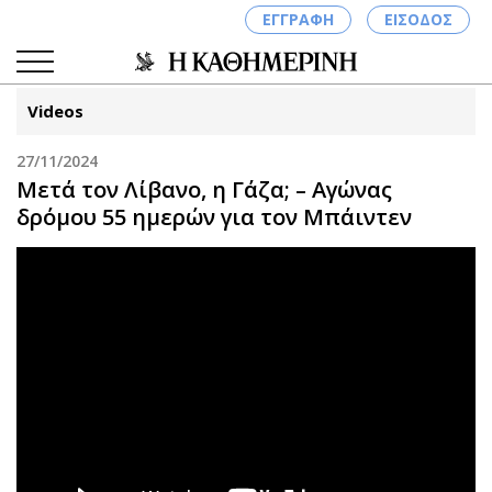
ΕΓΓΡΑΦΗ
ΕΙΣΟΔΟΣ
Videos
27/11/2024
ΚΑΤΗΓΟΡΙΕΣ
ΣΥΝΔΕΣΗ
Μετά τον Λίβανο, η Γάζα; – Αγώνας
δρόμου 55 ημερών για τον Μπάιντεν
Κύπρος
Απόψεις
Παιδεία
Αρθρογραφία
Υγεία
The Hill
Πολιτική
Υγεία
Βουλευτικές 2026
Αγγελίες
Εκλογές 2024
Ενοικιάζονται
Προεδρικές 2023
Πωλούνται
Δημοσκοπήσεις
Ζητούν εργασία
Διπλωματία
Θέσεις εργασίας