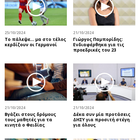
Περιβάλλον
Ταξίδια
Ελλάδα
Συνταγές
Κόσμος
Έξοδος
Παράξενα
Media
25/10/2024
21/10/2024
Πολιτισμός
Εκπομπές
Το πάλεψε... μα στο τέλος
Γιώργος Παμπορίδης:
κερδίζουν οι Γερμανοί
Ενδιαφέρθηκα για τις
Σινεμά
Wine routes
προεδρικές του 23
Θέατρο-Χορός
Podcasts
Μουσική
Uncut
Εικαστικά
Προσφορές
Βιβλίο
Προσωπικότητες στην ''Κ''
Χειρόγραφα
Επιστολές
21/10/2024
21/10/2024
Βγάζει στους δρόμους
Δέκα συν μία προτάσεις
τους μαθητές για τα
ΔΗΣΥ για προσιτή στέγη
κινητά ο Φειδίας
για όλους