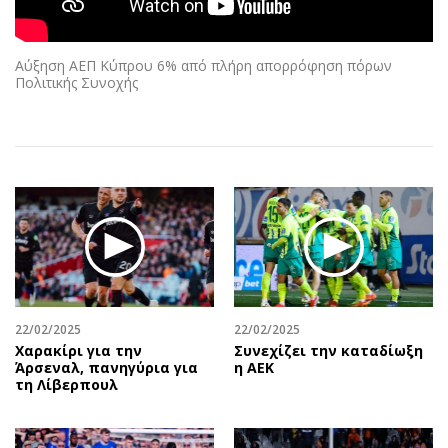
Αθλητισμός
Geek
Κύπρος
Νέα
Αύξηση ΑΕΠ Κύπρου 6% από πλήρη απορρόφηση πόρων
Ελλάδα
Κινητά-tablets
Πολιτικής Συνοχής
Διεθνή
Social
Κληρώσεις Allwyn
Αυτοκίνηση
Οικονομική
Αφιερώματα
Οικονομία
Πολιτική
Real Estate
Οικονομία
Επιχειρήσεις
Γενικά
Αγορές
Αναδρομές
Money Review
Πρόσωπα
22/02/2025
22/02/2025
AstroBank Properties
Περιβάλλον
Χαρακίρι για την
Συνεχίζει την καταδίωξη
Trends
Good Life
Άρσεναλ, πανηγύρια για
η ΑΕΚ
τη Λίβερπουλ
Ενέργεια
Γυναίκα
Ναυτιλία
Showbiz