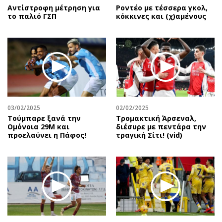
Αντίστροφη μέτρηση για
Ροντέο με τέσσερα γκολ,
το παλιό ΓΣΠ
κόκκινες και (χ)αμένους
03/02/2025
02/02/2025
Τούμπαρε ξανά την
Τρομακτική Άρσεναλ,
Ομόνοια 29Μ και
διέσυρε με πεντάρα την
προελαύνει η Πάφος!
τραγική Σίτι! (vid)