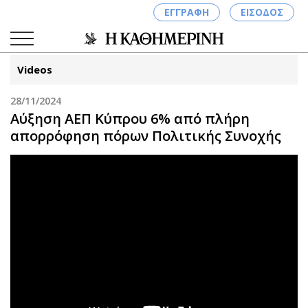
ΕΓΓΡΑΦΗ
ΕΙΣΟΔΟΣ
Videos
28/11/2024
ΚΑΤΗΓΟΡΙΕΣ
ΣΥΝΔΕΣΗ
Αύξηση ΑΕΠ Κύπρου 6% από πλήρη
απορρόφηση πόρων Πολιτικής Συνοχής
Κύπρος
Απόψεις
Παιδεία
Αρθρογραφία
Υγεία
The Hill
Πολιτική
Υγεία
Βουλευτικές 2026
Αγγελίες
Εκλογές 2024
Ενοικιάζονται
Προεδρικές 2023
Πωλούνται
Δημοσκοπήσεις
Ζητούν εργασία
Διπλωματία
Θέσεις εργασίας