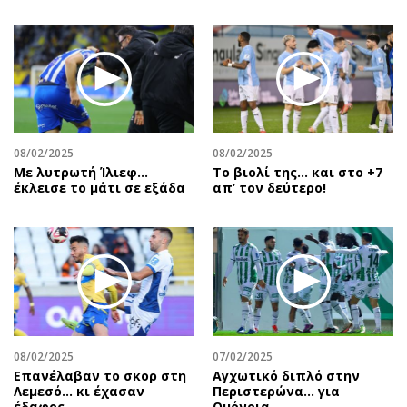
08/02/2025
08/02/2025
Με λυτρωτή Ίλιεφ…
Το βιολί της… και στο +7
έκλεισε το μάτι σε εξάδα
απ’ τον δεύτερο!
08/02/2025
07/02/2025
Επανέλαβαν το σκορ στη
Αγχωτικό διπλό στην
Λεμεσό… κι έχασαν
Περιστερώνα… για
έδαφος
Ομόνοια