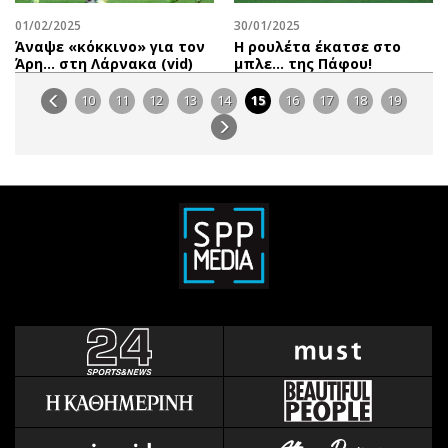
01/02/2025
30/01/2025
Άναψε «κόκκινο» για τον
Η ρουλέτα έκατσε στο
Άρη… στη Λάρνακα (vid)
μπλε… της Πάφου!
10
11
12
13
14
15
16
17
18
19