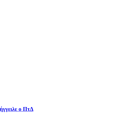
ήγγειλε ο ΠτΔ