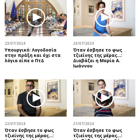
Περιβάλλον
Ταξίδια
Ελλάδα
Συνταγές
Κόσμος
Έξοδος
Παράξενα
Media
Πολιτισμός
Εκπομπές
23/07/2024
23/07/2024
Σινεμά
Wine routes
Υπουργικό: Λογοδοσία
Όταν έσβησε το φως
στην πράξη και όχι στα
τζιείνης της μέρας…:
Θέατρο-Χορός
Podcasts
λόγια είπε ο ΠτΔ
Διαβάζει η Μαρία Α.
Μουσική
Uncut
Ιωάννου
Εικαστικά
Προσφορές
Βιβλίο
Προσωπικότητες στην ''Κ''
Χειρόγραφα
Επιστολές
22/07/2024
21/07/2024
Όταν έσβησε το φως
Όταν έσβησε το φως
τζιείνης της μέρας…:
τζιείνης της μέρας…: