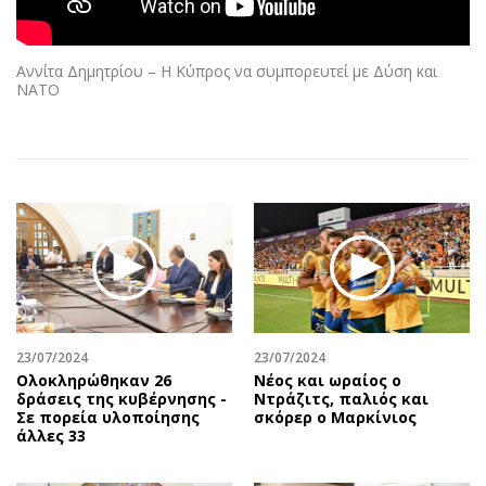
Αθλητισμός
Geek
Κύπρος
Νέα
Αννίτα Δημητρίου – Η Κύπρος να συμπορευτεί με Δύση και
Ελλάδα
Κινητά-tablets
ΝΑΤΟ
Διεθνή
Social
Κληρώσεις Allwyn
Αυτοκίνηση
Οικονομική
Αφιερώματα
Οικονομία
Πολιτική
Real Estate
Οικονομία
Επιχειρήσεις
Γενικά
Αγορές
Αναδρομές
Money Review
Πρόσωπα
23/07/2024
23/07/2024
AstroBank Properties
Περιβάλλον
Ολοκληρώθηκαν 26
Νέος και ωραίος ο
Trends
Good Life
δράσεις της κυβέρνησης -
Ντράζιτς, παλιός και
Σε πορεία υλοποίησης
σκόρερ ο Μαρκίνιος
Ενέργεια
Γυναίκα
άλλες 33
Ναυτιλία
Showbiz