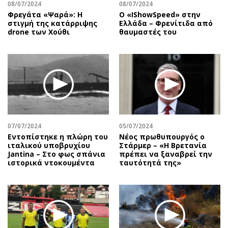
08/07/2024
08/07/2024
Φρεγάτα «Ψαρά»: Η
Ο «IShowSpeed» στην
στιγμή της κατάρριψης
Ελλάδα – Φρενίτιδα από
drone των Χούθι
θαυμαστές του
07/07/2024
05/07/2024
Εντοπίστηκε η πλώρη του
Νέος πρωθυπουργός ο
ιταλικού υποβρυχίου
Στάρμερ – «Η Βρετανία
Jantina – Στο φως σπάνια
πρέπει να ξαναβρεί την
ιστορικά ντοκουμέντα
ταυτότητά της»