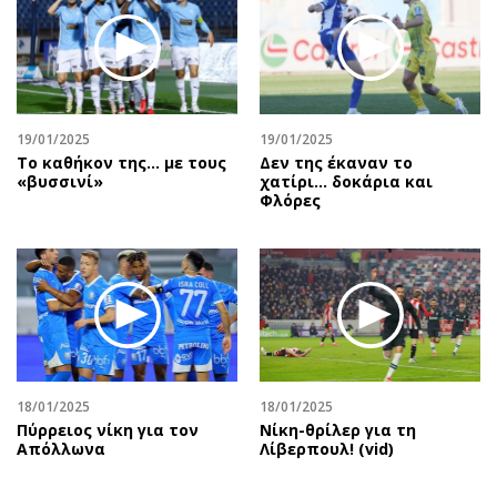
19/01/2025
19/01/2025
Το καθήκον της… με τους
Δεν της έκαναν το
«βυσσινί»
χατίρι… δοκάρια και
Φλόρες
18/01/2025
18/01/2025
Πύρρειος νίκη για τον
Νίκη-θρίλερ για τη
Απόλλωνα
Λίβερπουλ! (vid)