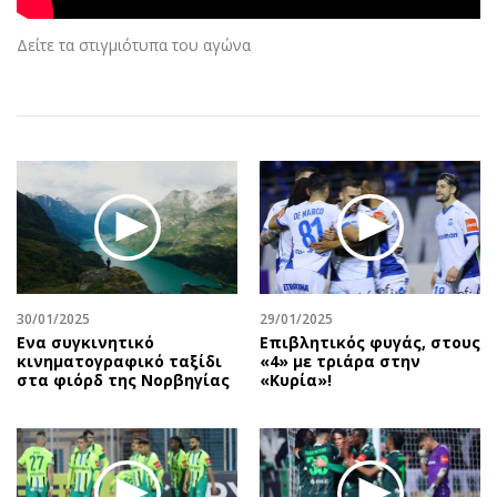
Αθλητισμός
Geek
Δείτε τα στιγμιότυπα του αγώνα
Κύπρος
Νέα
Ελλάδα
Κινητά-tablets
Διεθνή
Social
Κληρώσεις Allwyn
Αυτοκίνηση
Οικονομική
Αφιερώματα
Οικονομία
Πολιτική
Real Estate
Οικονομία
Επιχειρήσεις
Γενικά
Αγορές
Αναδρομές
30/01/2025
29/01/2025
Ενα συγκινητικό
Επιβλητικός φυγάς, στους
Money Review
Πρόσωπα
κινηματογραφικό ταξίδι
«4» με τριάρα στην
AstroBank Properties
Περιβάλλον
στα φιόρδ της Νορβηγίας
«Κυρία»!
Trends
Good Life
Ενέργεια
Γυναίκα
Ναυτιλία
Showbiz