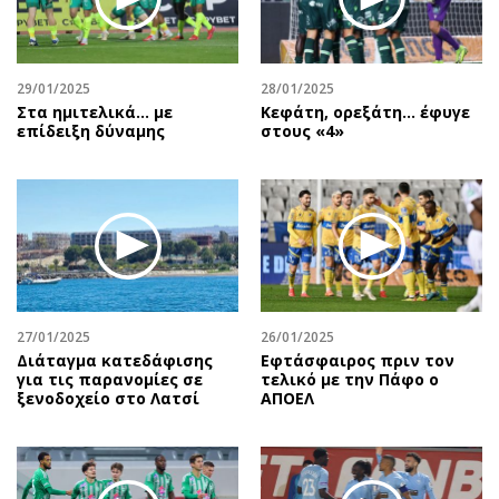
Περιβάλλον
Ταξίδια
Ελλάδα
Συνταγές
Κόσμος
Έξοδος
29/01/2025
28/01/2025
Παράξενα
Media
Στα ημιτελικά... με
Κεφάτη, ορεξάτη… έφυγε
επίδειξη δύναμης
στους «4»
Πολιτισμός
Εκπομπές
Σινεμά
Wine routes
Θέατρο-Χορός
Podcasts
Μουσική
Uncut
Εικαστικά
Προσφορές
Βιβλίο
Προσωπικότητες στην ''Κ''
Χειρόγραφα
Επιστολές
27/01/2025
26/01/2025
Διάταγμα κατεδάφισης
Εφτάσφαιρος πριν τον
για τις παρανομίες σε
τελικό με την Πάφο ο
ξενοδοχείο στο Λατσί
ΑΠΟΕΛ