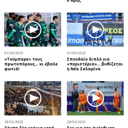
ο Άρης
01/03/2025
01/03/2025
«Τούμπαρε» τους
Σπουδαίο διπλό για
πρωτοπόρους… κι έβαλε
«περιστέρια»... βυθίζεται
φωτιά!
η Νέα Σαλαμίνα
28/02/2025
28/02/2025
Τέμπη δύο χρόνια μετά
Σοκ για την Ανόρθωση,