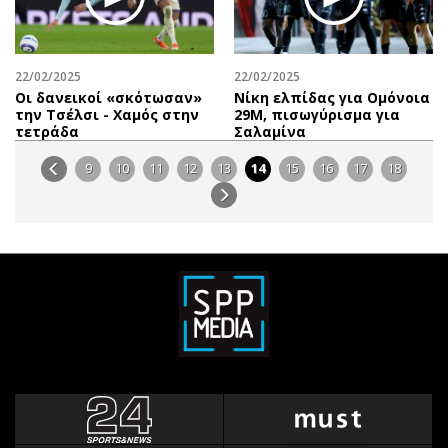
22/02/2025
22/02/2025
Οι δανεικοί «σκότωσαν»
Νίκη ελπίδας για Ομόνοια
την Τσέλσι - Χαμός στην
29Μ, πισωγύρισμα για
τετράδα
Σαλαμίνα
9
10
11
12
13
14
15
16
17
18