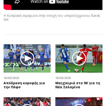
Αθλητισμός
Geek
Κύπρος
Νέα
Η Κυπριακή αεράμυνα στην εποχή του υπερσύγχρονου Barak
Ελλάδα
Κινητά-tablets
MX
Διεθνή
Social
Κληρώσεις Allwyn
Αυτοκίνηση
Οικονομική
Αφιερώματα
Οικονομία
Πολιτική
Real Estate
Οικονομία
Επιχειρήσεις
Γενικά
Αγορές
Αναδρομές
Money Review
Πρόσωπα
16/03/2025
16/03/2025
AstroBank Properties
Περιβάλλον
Απόδραση κορυφής για
Μα(χ)αιριά στο 96’ για τη
Trends
Good Life
την Πάφο
Νέα Σαλαμίνα
Ενέργεια
Γυναίκα
Ναυτιλία
Showbiz