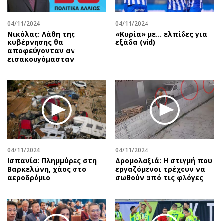
Περιβάλλον
Ταξίδια
Ελλάδα
Συνταγές
04/11/2024
04/11/2024
Κόσμος
Έξοδος
Νικόλας: Λάθη της
«Κυρία» με... ελπίδες για
κυβέρνησης θα
εξάδα (vid)
Παράξενα
Media
αποφεύγονταν αν
εισακουγόμασταν
Πολιτισμός
Εκπομπές
Σινεμά
Wine routes
Θέατρο-Χορός
Podcasts
Μουσική
Uncut
Εικαστικά
Προσφορές
Βιβλίο
Προσωπικότητες στην ''Κ''
Χειρόγραφα
Επιστολές
04/11/2024
04/11/2024
Ισπανία: Πλημμύρες στη
Δρομολαξιά: Η στιγμή που
Βαρκελώνη, χάος στο
εργαζόμενοι τρέχουν να
αεροδρόμιο
σωθούν από τις φλόγες