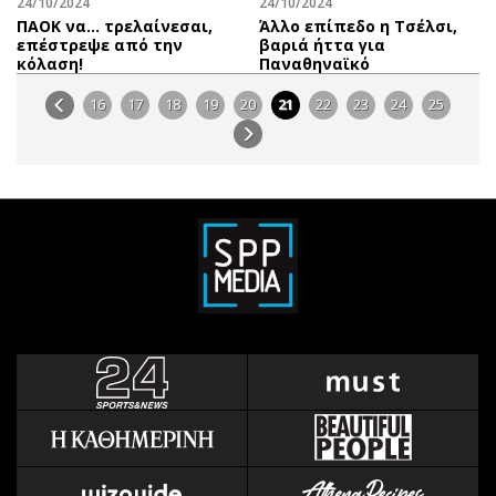
24/10/2024
24/10/2024
ΠΑΟΚ να… τρελαίνεσαι,
Άλλο επίπεδο η Τσέλσι,
επέστρεψε από την
βαριά ήττα για
κόλαση!
Παναθηναϊκό
16
17
18
19
20
21
22
23
24
25