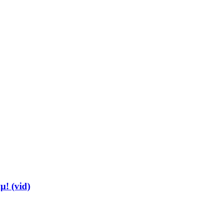
μ! (vid)