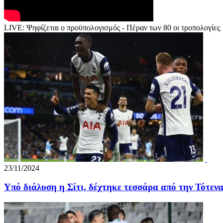
LIVE: Ψηφίζεται ο προϋπολογισμός - Πέραν των 80 οι τροπολογίες
23/11/2024
Υπό διάλυση η Σίτι, δέχτηκε τεσσάρα από την Τότενα