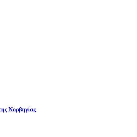
 της Νορβηγίας