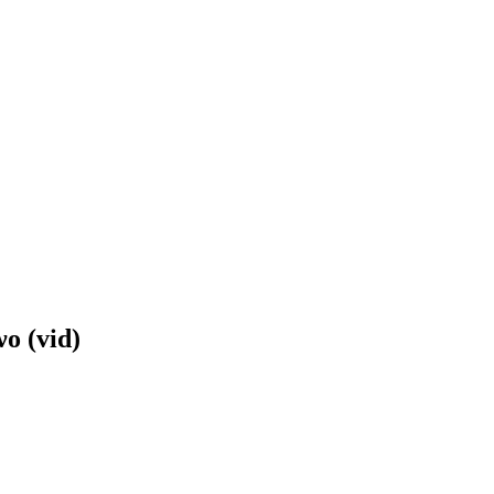
ο (vid)